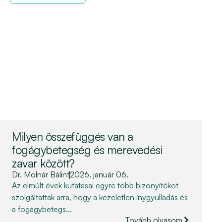
Milyen összefüggés van a
fogágybetegség és merevedési
zavar között?
Dr. Molnár Bálint
2026. január 06.
Az elmúlt évek kutatásai egyre több bizonyítékot
szolgáltattak arra, hogy a kezeletlen ínygyulladás és
a fogágybetegs...
Tovább olvasom