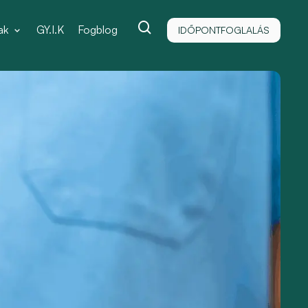
ak
GY.I.K
Fogblog
IDŐPONTFOGLALÁS