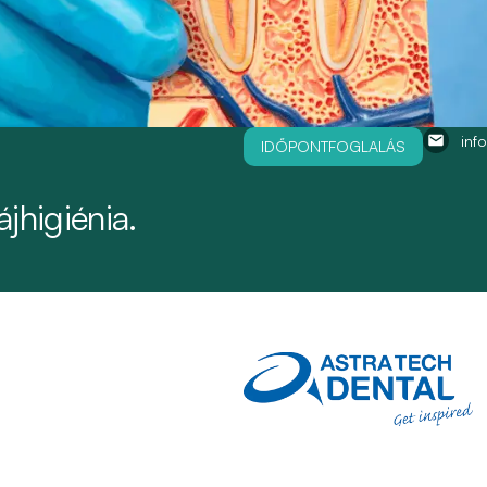
inf
IDŐPONTFOGLALÁS
jhigiénia.