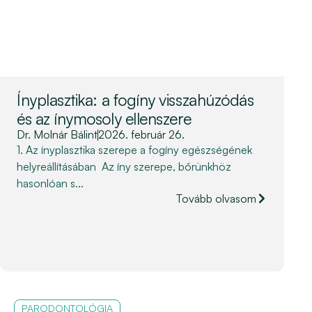
Ínyplasztika: a fogíny visszahúzódás
és az ínymosoly ellenszere
Dr. Molnár Bálint
2026. február 26.
1. Az ínyplasztika szerepe a fogíny egészségének
helyreállításában Az íny szerepe, bőrünkhöz
hasonlóan s...
Tovább olvasom
PARODONTOLÓGIA