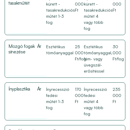
tasakműtét
kürett -
000
kürett -
000
tasakredukciós
Ft
tasakredukciós
Ft
műtét 1-3
műtét 4
fog
vagy több
fog
Mozgó fogak
Ár
Esztétikus
25
Esztétikus
30
sínezése
tömőanyaggal
000
tömőanyaggal,
000
Ft/fog
fém- vagy
Ft/fog
üvegszál-
erősítéssel
Ínyplasztika
Ár
Ínyrecesszió
170
Ínyrecesszió
235
fedési
000
fedési
000
műtét 1-3
Ft
műtét 4
Ft
fog
vagy több
fog