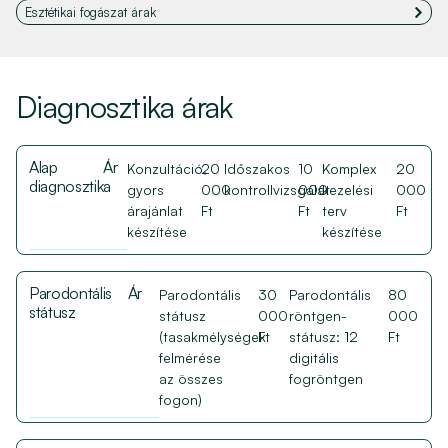
Esztétikai fogászat árak
Diagnosztika árak
Alap
Ár
Konzultáció,
20
Időszakos
10
Komplex
20
diagnosztika
gyors
000
kontrollvizsgálat
000
kezelési
000
árajánlat
Ft
Ft
terv
Ft
készítése
készítése
Parodontális
Ár
Parodontális
30
Parodontális
80
státusz
státusz
000
röntgen-
000
(tasakmélységek
Ft
státusz: 12
Ft
felmérése
digitális
az összes
fogröntgen
fogon)