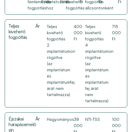
fémlemezes
Ft/db
betétcsere
Ft/db
kivehető
Ft
fogpótlás
Ft
Ft
fogpótláshoz
fogpótlás
állcsontonként
Teljes
Ár
Teljes
400
Teljes
715
kivehető
kivehető
000
kivehető
000
fogpótlás
fogpótlás
Ft
fogpótlás
Ft
2
4
implantátumon
implantátumon
rögzítve
rögzítve
(az
(az
implantátum
implantátum
és
és
implantátumfej
implantátum
árát nem
fej árát
tartalmazza)
nem
tartalmazza)
Éjszakai
Ár
Hagyományos
38
NTI-TSS
100
harapásemelő
000
000
sín
Ft
Ft