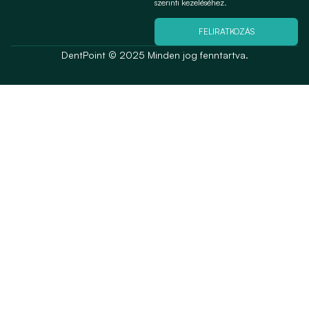
szerinti kezeléséhez.
FELIRATKOZÁS
DentPoint © 2025 Minden jog fenntartva.