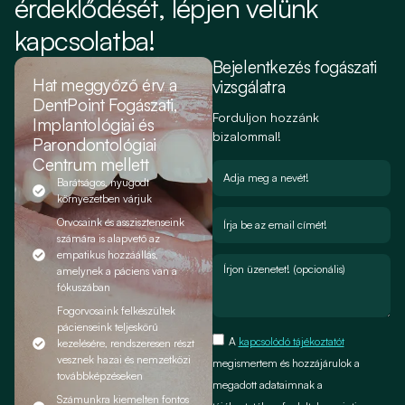
érdeklődését, lépjen velünk
kapcsolatba!
Bejelentkezés fogászati
Hat meggyőző érv a
vizsgálatra
DentPoint Fogászati,
Forduljon hozzánk
Implantológiai és
bizalommal!
Parondontológiai
Centrum mellett
Barátságos, nyugodt
környezetben várjuk
Orvosaink és asszisztenseink
számára is alapvető az
empatikus hozzáállás,
amelynek a páciens van a
fókuszában
Fogorvosaink felkészültek
pácienseink teljeskörű
A
kapcsolódó tájékoztatót
kezelésére, rendszeresen részt
vesznek hazai és nemzetközi
megismertem és hozzájárulok a
továbbképzéseken
megadott adataimnak a
Számunkra kiemelten fontos