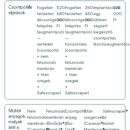
Csontpótló
Ár
Fogatlan
520-
Fogatlan
360-
Implantációval
275
eljárások
területen
680
területen
450
egy
000
állcsontgerinc
000
állcsontgerinc
000
időben
Ft
felépítés
Ft
felépítés
Ft
végzett
(augmentáció)
(augmentáció)
kiegészítő
–
–
csontpótlás
vertikális
horizontális
(kontúraugmentáci
(csontpótló
(csontpótló
+ nem
+
felszívódó
felszívódó
membrán
membrán
+ titán
+ titán
szegek
szegek
+
+
Safescraper)
Safescraper)
Műtéti
Nem
Felszívódó
Csontpótló
Titán
Safescraper®
anyagok,
felszívódó
membrán
anyag
szegecsek
(a
melyek
membrán
(BioGide®,
(Bio-
(Curasan®,
műtéti
árát a
(Cytoplast®,
Resolut®,
Oss®,
Masterpin®,
területen