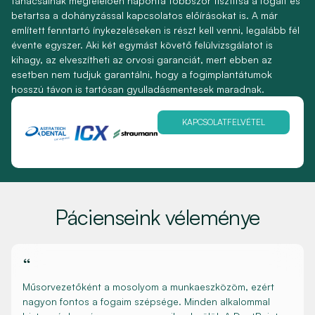
tanácsainak megfelelően naponta többször tisztítsa a fogait és
betartsa a dohányzással kapcsolatos előírásokat is. A már
említett fenntartó ínykezeléseken is részt kell venni, legalább fél
évente egyszer. Aki két egymást követő felülvizsgálatot is
kihagy, az elveszítheti az orvosi garanciát, mert ebben az
esetben nem tudjuk garantálni, hogy a fogimplantátumok
hosszú távon is tartósan gyulladásmentesek maradnak.
KAPCSOLATFELVÉTEL
Pácienseink véleménye
“
Műsorvezetőként a mosolyom a munkaeszközöm, ezért
nagyon fontos a fogaim szépsége. Minden alkalommal