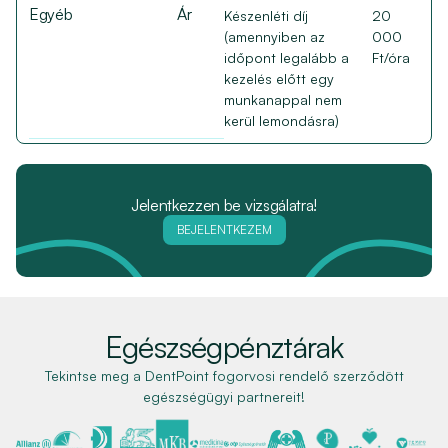
Egyéb
Ár
Készenléti díj
20
(amennyiben az
000
időpont legalább a
Ft/óra
kezelés előtt egy
munkanappal nem
kerül lemondásra)
Jelentkezzen be vizsgálatra!
BEJELENTKEZEM
Egészségpénztárak
Tekintse meg a DentPoint fogorvosi rendelő szerződött
egészségügyi partnereit!