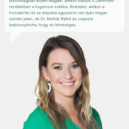
biztonságban érzem magam, amikor beülök A DentPoint
rendelőben a fogorvosi székbe. Kivételes, amikor a
hozzáértés és az empátia egyszerre van ilyen magas
szinten jelen, de Dr. Molnár Bálint és csapata
bebizonyította, hogy ez lehetséges.