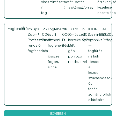
viaszmintázat)
betét
betét
érzékenys
/
(inlay/onlay)
(inlay/onlay)
kezelése
fog
ecseteléss
Fogfehérítés
Ár
Phillips
137
Fogfehérítő
74
Túlérő
5
ICON
40
Zoom®
000
szett
000
tömésszél
000
rezininfiltrációs
000
Professzionális
Ft
otthoni
Ft
korrekciója
Ft/fog
technika
Ft/fog
rendelői
fogfehérítéssel
EVA
–
fogfehérítés
–
gépi
fogfúrás
összes
polírozó
nélküli
fogon,
rendszerrel
tömés
sínnel
a
kezdeti
szuvasodások
és
fehér
zománcfoltok
ellátására
BŐVEBBEN