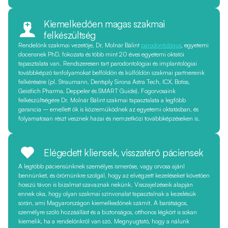
Kiemelkedően magas szakmai
felkészültség
Rendelőnk szakmai vezetője, Dr. Molnár Bálint
parodontológus
, egyetemi
docensnek PhD. fokozata és több mint 20 éves egyetemi oktatói
tapasztalata van. Rendszeresen tart parodontológiai és implantológiai
továbbképző tanfolyamokat belföldön és külföldön szakmai partnereink
felkérésére (pl. Straumann, Dentsply Sirona Astra Tech, ICX, Botiss,
Geistlich Pharma, Deppeler és SMART Guide). Fogorvosaink
felkészültségére Dr. Molnár Bálint szakmai tapasztalata a legfőbb
garancia – emellett ők is közreműködnek az egyetemi oktatásban, és
folyamatosan részt vesznek hazai és nemzetközi továbbképzéseken is.
Elégedett kliensek, visszatérő páciensek
A legtöbb páciensünknek személyes ismerőse, vagy orvosa ajánl
bennünket, és örömünkre szolgál, hogy az elvégzett kezeléseket követően
hosszú távon is bizalmat szavaznak nekünk. Visszajelzéseik alapján
ennek oka, hogy olyan szakmai színvonalat tapasztalnak a kezelésük
során, ami Magyarországon kiemelkedőnek számít. A barátságos,
személyre szóló hozzáállást és a biztonságos, otthonos légkört is sokan
kiemelik, ha a rendelőnkről van szó. Megnyugtató, hogy a nálunk