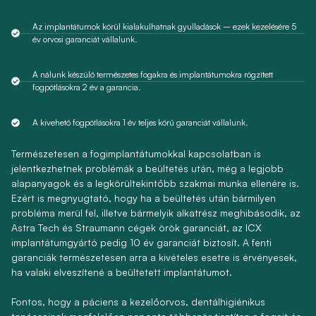
Az implantátumok körül kialakulhatnak gyulladások – ezek kezelésére 5
év orvosi garanciát vállalunk.
A nálunk készülő természetes fogakra és implantátumokra rögzített
fogpótlásokra 2 év a garancia.
A kivehető fogpótlásokra 1 év teljes körű garanciát vállalunk.
Természetesen a fogimplantátumokkal kapcsolatban is
jelentkezhetnek problémák a beültetés után, még a legjobb
alapanyagok és a legkörültekintőbb szakmai munka ellenére is.
Ezért is megnyugtató, hogy ha a beültetés után bármilyen
probléma merül fel, illetve bármelyik alkatrész meghibásodik, az
Astra Tech és Straumann cégek örök garanciát, az ICX
implantátumgyártó pedig 10 év garanciát biztosít. A fenti
garanciák természetesen arra a kivételes esetre is érvényesek,
ha valaki elveszítené a beültetett implantátumot.
Fontos, hogy a páciens a kezelőorvos, dentálhigiénikus