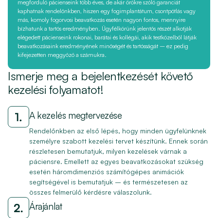
megforduló pácienseink több éves, de akár örökre szóló garanciát
kaphatnak rendelőnkben, hiszen egy fogimplantátum, csontpótlás vagy
más, komoly fogorvosi beavatkozás esetén nagyon fontos, mennyire
bízhatunk a tartós eredményben. Ügyfélkörünk jelentős részét alkotják
elégedett pácienseink rokonai, barátai és kollégái, akik testközelből látják
beavatkozásaink eredményének minőségét és tartósságát – ez pedig
kifejezetten meggyőző a számukra.
Ismerje meg a bejelentkezését követő
kezelési folyamatot!
A kezelés megtervezése
Rendelőnkben az első lépés, hogy minden ügyfelünknek
személyre szabott kezelési tervet készítünk. Ennek során
részletesen bemutatjuk, milyen kezelések várnak a
páciensre. Emellett az egyes beavatkozásokat szükség
esetén háromdimenziós számítógépes animációk
segítségével is bemutatjuk – és természetesen az
összes felmerülő kérdésre válaszolunk.
Árajánlat