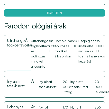
BŐVEBBEN
Parodontológiai árak
Ultrahangos
Ár
Ultrahangos
35
Homokfúvás,
20
Szájhigiénés
15
fogkőeltávolítás
fogkőeltávolítás
000
polírozás
000
instruálás,
000
és
Ft
mindkét
Ft
motiválás
Ft
polírozás
állcsonton
(dentálhigiénikusi
mindkét
kezelés)
állcsonton
Íny alatti
Ár
Íny alatti
20
Íny alatti
90
tasakkürett
tasakkürett
000
tasakkürett
000
Ft/fog
Ft/kvadr
Lebenyes
Ár
Nyitott
170
Nyitott
235