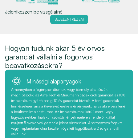
Jelentkezzen be vizsgálatra!
BEJELENTKEZEM
Hogyan tudunk akár 5 év orvosi
garanciát vállalni a fogorvosi
beavatkozásokra?
Minőségi alapanyagok
Amennyiben a fogimplantátumok, vagy bármely alkatrészük
meghibásodik, az Astra Tech és Straumann cégek örök garanciát, az ICX
implantátum gyártó pedig 10 év garanciát biztosít. A fenti garanciák
természetesen arra a (kivételes) esetre is érvényesek, ha valaki elveszítené
a beültetett implantátumot. Az implantátumok körüli csont- vagy
lágyszövetekben kialakult szövődmények esetére a rendelőnk által
nyújtott 5 éves orvosi garancia jelent biztosítékot. A természetes fogakra,
vagy implantátumokra készített rögzített fogpótlásokra 2 év garanciát
vállalunk.