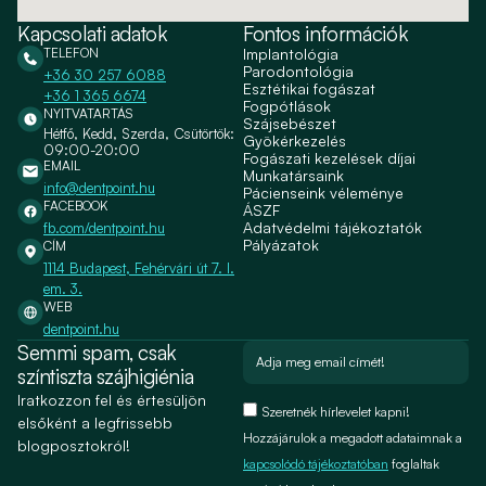
Kapcsolati adatok
Fontos információk
TELEFON
Implantológia
Parodontológia
+36 30 257 6088
Esztétikai fogászat
+36 1 365 6674
Fogpótlások
NYITVATARTÁS
Szájsebészet
Hétfő, Kedd, Szerda, Csütörtök:
Gyökérkezelés
09:00-20:00
Fogászati kezelések díjai
EMAIL
Munkatársaink
info@dentpoint.hu
Pácienseink véleménye
FACEBOOK
ÁSZF
Adatvédelmi tájékoztatók
fb.com/dentpoint.hu
Pályázatok
CÍM
1114 Budapest, Fehérvári út 7. I.
em. 3.
WEB
dentpoint.hu
Semmi spam, csak
színtiszta szájhigiénia
Iratkozzon fel és értesüljön
Szeretnék hírlevelet kapni!
elsőként a legfrissebb
Hozzájárulok a megadott adataimnak a
blogposztokról!
kapcsolódó tájékoztatóban
foglaltak