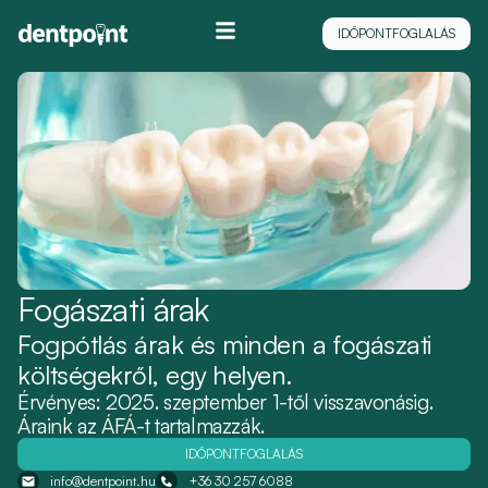
IDŐPONTFOGLALÁS
Fogászati árak
Fogpótlás árak és minden a fogászati
költségekről, egy helyen.
Érvényes: 2025. szeptember 1-től visszavonásig.
Áraink az ÁFÁ-t tartalmazzák.
IDŐPONTFOGLALÁS
info@dentpoint.hu
+36 30 257 6088