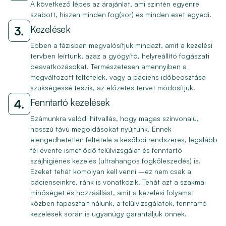
A következő lépés az árajánlat, ami szintén egyénre
szabott, hiszen minden fog(sor) és minden eset egyedi.
Kezelések
Ebben a fázisban megvalósítjuk mindazt, amit a kezelési
tervben leírtunk, azaz a gyógyító, helyreállító fogászati
beavatkozásokat. Természetesen amennyiben a
megváltozott feltételek, vagy a páciens időbeosztása
szükségessé teszik, az előzetes tervet módosítjuk.
Fenntartó kezelések
Számunkra valódi hitvallás, hogy magas színvonalú,
hosszú távú megoldásokat nyújtunk. Ennek
elengedhetetlen feltétele a későbbi rendszeres, legalább
fél évente ismétlődő felülvizsgálat és fenntartó
szájhigiénés kezelés (ultrahangos fogkőleszedés) is.
Ezeket tehát komolyan kell venni –ez nem csak a
pácienseinkre, ránk is vonatkozik. Tehát azt a szakmai
minőséget és hozzáállást, amit a kezelési folyamat
közben tapasztalt nálunk, a felülvizsgálatok, fenntartó
kezelések során is ugyanúgy garantáljuk önnek.