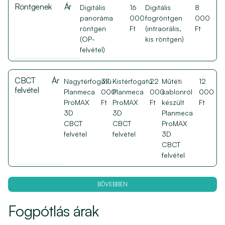
Röntgenek
Ár
Digitális
16
Digitális
8
panoráma
000
fogröntgen
000
röntgen
Ft
(intraorális,
Ft
(OP-
kis röntgen)
felvétel)
CBCT
Ár
Nagytérfogatú
37
Kistérfogatú
22
Műtéti
12
felvétel
Planmeca
000
Planmeca
000
sablonról
000
ProMAX
Ft
ProMAX
Ft
készült
Ft
3D
3D
Planmeca
CBCT
CBCT
ProMAX
felvétel
felvétel
3D
CBCT
felvétel
BŐVEBBEN
Fogpótlás árak