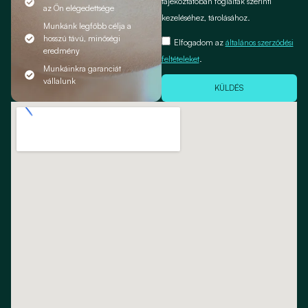
tájékoztatóban foglaltak szerinti
az Ön elégedettsége
kezeléséhez, tárolásához.
Munkánk legfőbb célja a
hosszú távú, minőségi
Elfogadom az
általános szerződési
eredmény
feltételeket
.
Munkáinkra garanciát
vállalunk
KÜLDÉS