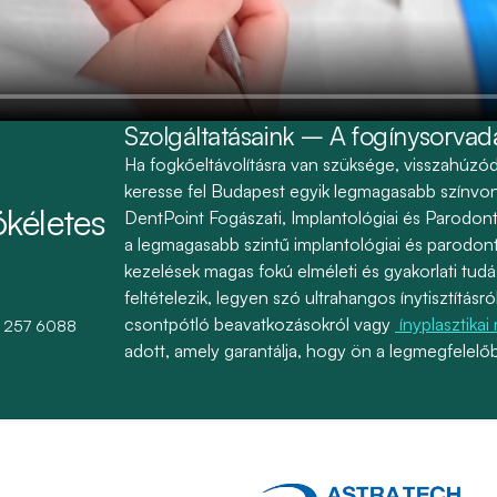
Szolgáltatásaink – A fogínysorvad
Ha fogkőeltávolításra van szüksége, visszahúzó
keresse fel Budapest egyik legmagasabb színvona
kéletes
DentPoint Fogászati, Implantológiai és Parodont
a legmagasabb szintű implantológiai és parodont
kezelések magas fokú elméleti és gyakorlati tudá
feltételezik, legyen szó ultrahangos ínytisztításr
csontpótló beavatkozásokról vagy
ínyplasztikai
 257 6088
adott, amely garantálja, hogy ön a legmegfelelő