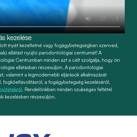
ás kezelése
dott ínyét kezeltetné vagy fogágybetegségben szenved,
lú ellátást nyújtó parodontológiai centrumát! A
ológiai Centrumban minden azt a célt szolgálja, hogy ön
ológiai ellátásban részesüljön. A parodontológiai
st, valamint a legmodernebb eljárások alkalmazását
ól, fogkőeltávolításról, a fogágybetegség kezeléséről,
 műtétekről
. Rendelőnkben minden szükséges feltétel
bb kezelésben részesüljön.