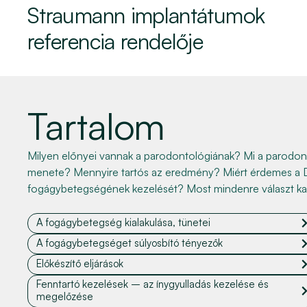
Straumann implantátumok
referencia rendelője
Tartalom
Milyen előnyei vannak a parodontológiának? Mi a parodon
menete? Mennyire tartós az eredmény? Miért érdemes a D
fogágybetegségének kezelését? Most mindenre választ ka
A fogágybetegség kialakulása, tünetei
A fogágybetegséget súlyosbító tényezők
Előkészítő eljárások
Fenntartó kezelések – az ínygyulladás kezelése és
megelőzése