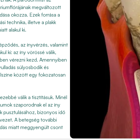
riumflórájának megváltozott
dása okozza. Ezek forrása a
 technika, illetve a plakk
tt alakul ki.
képződés, az ínyvérzés, valamint
l ki: az íny vörössé válik,
ben vérezni kezd. Amennyiben
yulladás súlyosbodik és
felszíne között egy fokozatosan
zebbé válik a tisztításuk. Minél
riumok szaporodnak el az íny
k pusztulásához, bizonyos idő
vezet. A betegség további
ladás miatt meggyengült csont