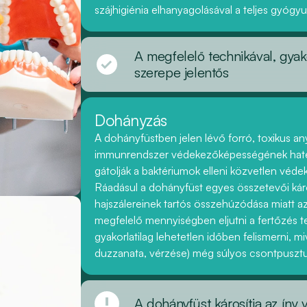
szájhigiénia elhanyagolásával a teljes gyógyu
A megfelelő technikával, gyak
szerepe jelentős
Dohányzás
A dohányfüstben jelen lévő forró, toxikus a
immunrendszer védekezőképességének haték
gátolják a baktériumok elleni közvetlen véd
Ráadásul a dohányfüst egyes összetevői károsí
hajszálereinek tartós összehúzódása miatt 
megfelelő mennyiségben eljutni a fertőzés te
gyakorlatilag lehetetlen időben felismerni, mi
duzzanata, vérzése) még súlyos csontpusztul
A dohányfüst károsítja az íny 