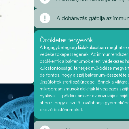
A dohányzás gátolja az immu
Örökletes tényezők
A fogágybetegség kialakulásában meghatár
védekezőképességének. Az immunrendszer m
csökkentik a baktériumok elleni védekezés 
kulcsfontosságú fehérjék működése megvált
de fontos, hogy a száj baktérium-összetételé
újszülöttek steril szájüreggel jönnek a világ
mikroorganizmusok alakítják ki végleges száj
nyálával – például amikor az anyukája a saját 
ahhoz, hogy a szülő továbbadja gyermekéne
okozó baktériumokat.