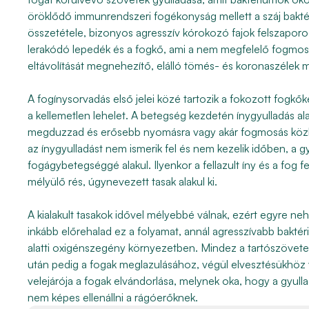
öröklődő immunrendszeri fogékonyság mellett a száj bakté
összetétele, bizonyos agresszív kórokozó fajok felszaporo
lerakódó lepedék és a fogkő, ami a nem megfelelő fogmosási
eltávolítását megnehezítő, elálló tömés- és koronaszélek mia
A fogínysorvadás első jelei közé tartozik a fokozott fogkő
a kellemetlen lehelet. A betegség kezdetén ínygyulladás alaku
megduzzad és erősebb nyomásra vagy akár fogmosás köz
az ínygyulladást nem ismerik fel és nem kezelik időben, a g
fogágybetegséggé alakul. Ilyenkor a fellazult íny és a fog 
mélyülő rés, úgynevezett tasak alakul ki.
A kialakult tasakok idővel mélyebbé válnak, ezért egyre nehe
inkább előrehalad ez a folyamat, annál agresszívabb bakté
alatti oxigénszegény környezetben. Mindez a tartószövete
után pedig a fogak meglazulásához, végül elvesztésükhöz 
velejárója a fogak elvándorlása, melynek oka, hogy a gyul
nem képes ellenállni a rágóerőknek.