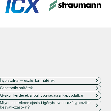
Ínyplasztika – esztétikai műtétek
Csontpótló műtétek
Gyakori kérdések a fogínysorvadással kapcsolatban
Milyen esetekben ajánlott igénybe venni az ínyplasztikai
beavatkozásokat?