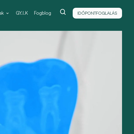
ak
GY.I.K
Fogblog
IDŐPONTFOGLALÁS