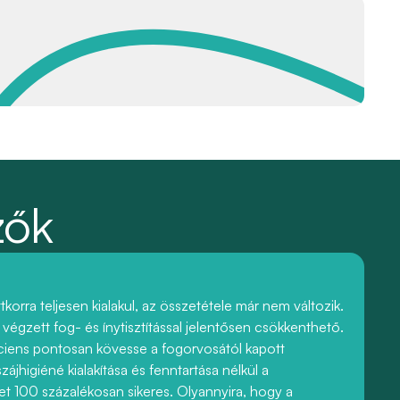
zők
tkorra teljesen kialakul, az összetétele már nem változik.
gzett fog- és ínytisztítással jelentősen csökkenthető.
iens pontosan kövesse a fogorvosától kapott
ájhigiéné kialakítása és fenntartása nélkül a
t 100 százalékosan sikeres. Olyannyira, hogy a