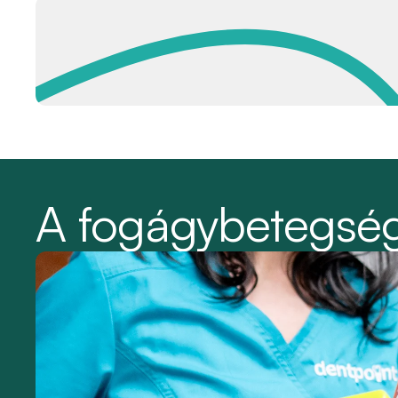
A fogágybetegség