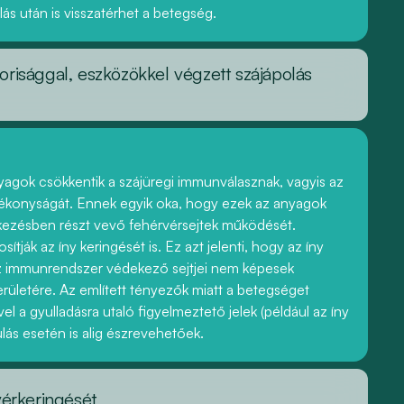
lás után is visszatérhet a betegség.
orisággal, eszközökkel végzett szájápolás
nyagok csökkentik a szájüregi immunválasznak, vagyis az
onyságát. Ennek egyik oka, hogy ezek az anyagok
ekezésben részt vevő fehérvérsejtek működését.
tják az íny keringését is. Ez azt jelenti, hogy az íny
az immunrendszer védekező sejtjei nem képesek
rületére. Az említett tényezők miatt a betegséget
vel a gyulladásra utaló figyelmeztető jelek (például az íny
ás esetén is alig észrevehetőek.
vérkeringését