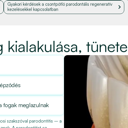
Gyakori kérdések a csontpótló parodontális regeneratív
kezelésekkel kapcsolatban
kialakulása, tünete
őképződés
 a fogak meglazulnak
si szakszóval parodontitis – a
znak. A parodontitist az