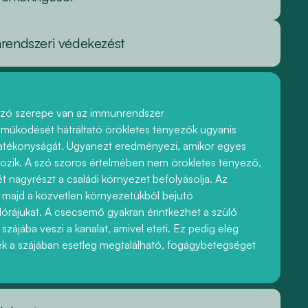
nrendszeri védekezést
ozó szerepe van az immunrendszer
űködését hátráltató örökletes tényezők ugyanis
hatékonyságát. Ugyanezt eredményezi, amikor egyes
ozik. A szó szoros értelmében nem örökletes tényező,
t nagyrészt a családi környezet befolyásolja. Az
ra, majd a közvetlen környezetükből bejutó
flórájukat. A csecsemő gyakran érintkezhet a szülő
szájába veszi a kanalat, amivel eteti. Ez pedig elég
k a szájában esetleg megtalálható, fogágybetegséget