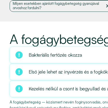
Milyen esetekben ajánlott fogágybetegség gyanújával
orvoshoz fordulni?
A fogágybetegség 
Bakteriális fertőzés okozza
Első jele lehet az ínyvérzés és a fogk
Kezelés nélkül a csont is begyullad és
A fogágybetegség – közismert nevén fogínysorvadás, orvo
fogat körülvevő szövetek gyulladása, amit baktériumok oko