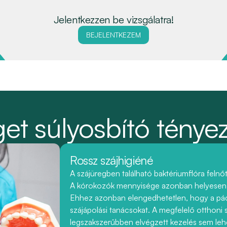
Jelentkezzen be vizsgálatra!
BEJELENTKEZEM
et súlyosbító ténye
Rossz szájhigiéné
A szájüregben található baktériumflóra felnőt
A kórokozók mennyisége azonban helyesen vé
Ehhez azonban elengedhetetlen, hogy a pác
szájápolási tanácsokat. A megfelelő otthoni sz
legszakszerűbben elvégzett kezelés sem lehe