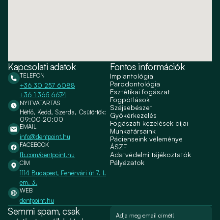
Kapcsolati adatok
Fontos információk
TELEFON
Implantológia
Parodontológia
+36 30 257 6088
Esztétikai fogászat
+36 1 365 6674
Fogpótlások
NYITVATARTÁS
Szájsebészet
Hétfő, Kedd, Szerda, Csütörtök:
Gyökérkezelés
09:00-20:00
Fogászati kezelések díjai
EMAIL
Munkatársaink
info@dentpoint.hu
Pácienseink véleménye
FACEBOOK
ÁSZF
Adatvédelmi tájékoztatók
fb.com/dentpoint.hu
Pályázatok
CÍM
1114 Budapest, Fehérvári út 7. I.
em. 3.
WEB
dentpoint.hu
Semmi spam, csak