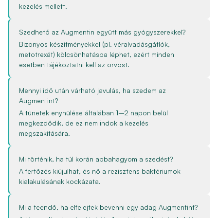
kezelés mellett.
Szedhető az Augmentin együtt más gyógyszerekkel?
Bizonyos készítményekkel (pl. véralvadásgátlók,
metotrexát) kölcsönhatásba léphet, ezért minden
esetben tájékoztatni kell az orvost.
Mennyi idő után várható javulás, ha szedem az
Augmentint?
A tünetek enyhülése általában 1–2 napon belül
megkezdődik, de ez nem indok a kezelés
megszakítására.
Mi történik, ha túl korán abbahagyom a szedést?
A fertőzés kiújulhat, és nő a rezisztens baktériumok
kialakulásának kockázata.
Mi a teendő, ha elfelejtek bevenni egy adag Augmentint?