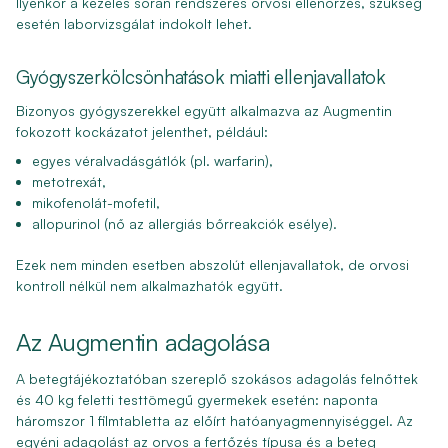
Ilyenkor a kezelés során rendszeres orvosi ellenőrzés, szükség
esetén laborvizsgálat indokolt lehet.
Gyógyszerkölcsönhatások miatti ellenjavallatok
Bizonyos gyógyszerekkel együtt alkalmazva az Augmentin
fokozott kockázatot jelenthet, például:
egyes
véralvadásgátlók
(pl. warfarin),
metotrexát
,
mikofenolát-mofetil
,
allopurinol
(nő az allergiás bőrreakciók esélye).
Ezek nem minden esetben abszolút ellenjavallatok, de orvosi
kontroll nélkül nem alkalmazhatók együtt.
Az Augmentin adagolása
A betegtájékoztatóban szereplő szokásos adagolás felnőttek
és 40 kg feletti testtömegű gyermekek esetén: naponta
háromszor 1 filmtabletta az előírt hatóanyagmennyiséggel. Az
egyéni adagolást az orvos a fertőzés típusa és a beteg