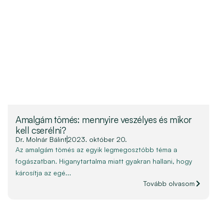
Amalgám tömés: mennyire veszélyes és mikor
kell cserélni?
Dr. Molnár Bálint
2023. október 20.
Az amalgám tömés az egyik legmegosztóbb téma a
fogászatban. Higanytartalma miatt gyakran hallani, hogy
károsítja az egé...
Tovább olvasom