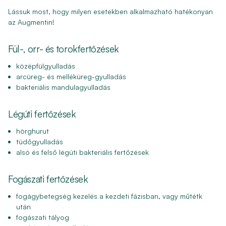
Lássuk most, hogy milyen esetekben alkalmazható hatékonyan
az Augmentin!
Fül-, orr- és torokfertőzések
középfülgyulladás
arcüreg- és melléküreg-gyulladás
bakteriális mandulagyulladás
Légúti fertőzések
hörghurut
tüdőgyulladás
alsó és felső légúti bakteriális fertőzések
Fogászati fertőzések
fogágybetegség kezelés a kezdeti fázisban, vagy műtétk
után
fogászati tályog