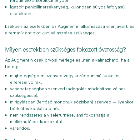
fordult elő a kórelőzményben
Igazolt penicillinérzékenység, különösen súlyos lefolyású
esetekben
Ezekben az esetekben az Augmentin alkalmazása ellenjavallt, és
alternatív antibiotikum választása szükséges.
Milyen esetekben szükséges fokozott óvatosság?
Az Augmentin csak orvosi mérlegelés után alkalmazható, ha a
beteg:
májbetegségben
szenved vagy korábban májfunkciós
eltérései voltak,
vesebetegségben
szenved (adagolás módosítása válhat
szükségessé),
mirigylázban (fertőző mononukleózisban)
szenved – ilyenkor
bőrkiütés kockázata nő,
nem rendszeres a vizeletürítése
, ami fokozhatja a
mellékhatások kockázatát
várandós
.