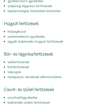
gyökércsúcs-gyulladás
szájüregi lágyrész fertőzések
implantológiai műtéteket követően
Húgyúti fertőzések
hólyaghurut
vesemedence-gyulladás
egyéb bakteriális húgyúti fertőzések
Bőr- és lágyrészfertőzések
sebfertőzések
bőrfertőzések
tályogok
harapásos sérülések elfertőződése
Csont- és ízületi fertőzések
csontvelőgyulladás
bakteriális ízületi fertőzések