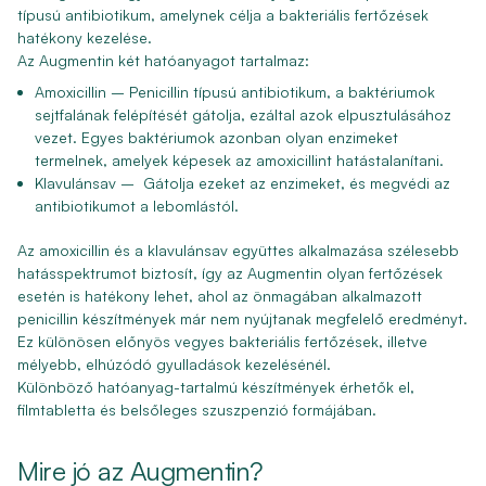
típusú antibiotikum, amelynek célja a bakteriális fertőzések
hatékony kezelése.
Az Augmentin két hatóanyagot tartalmaz:
Amoxicillin
– Penicillin típusú antibiotikum, a baktériumok
sejtfalának felépítését gátolja, ezáltal azok elpusztulásához
vezet. Egyes baktériumok azonban olyan enzimeket
termelnek, amelyek képesek az amoxicillint hatástalanítani.
Klavulánsav
– Gátolja ezeket az enzimeket, és megvédi az
antibiotikumot a lebomlástól.
Az amoxicillin és a klavulánsav együttes alkalmazása szélesebb
hatásspektrumot biztosít, így az Augmentin olyan fertőzések
esetén is hatékony lehet, ahol az önmagában alkalmazott
penicillin készítmények már nem nyújtanak megfelelő eredményt.
Ez különösen előnyös vegyes bakteriális fertőzések, illetve
mélyebb, elhúzódó gyulladások kezelésénél.
Különböző hatóanyag-tartalmú készítmények érhetők el,
filmtabletta és belsőleges szuszpenzió formájában.
Mire jó az Augmentin?