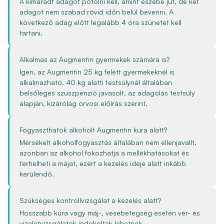
A kimaradt adagot pótolni kell, amint eszébe jut, de két
adagot nem szabad rövid időn belül bevenni. A
következő adag előtt legalább 4 óra szünetet kell
tartani.
Alkalmas az Augmentin gyermekek számára is?
Igen, az Augmentin 25 kg felett gyermekeknél is
alkalmazható. 40 kg alatti testsúlynál általában
belsőleges szuszpenzió javasolt, az adagolás testsúly
alapján, kizárólag orvosi előírás szerint.
Fogyaszthatok alkoholt Augmentin kúra alatt?
Mérsékelt alkoholfogyasztás általában nem ellenjavallt,
azonban az alkohol fokozhatja a mellékhatásokat és
terhelheti a májat, ezért a kezelés ideje alatt inkább
kerülendő.
Szükséges kontrollvizsgálat a kezelés alatt?
Hosszabb kúra vagy máj-, vesebetegség esetén vér- és
vizeletvizsgálatok indokoltak lehetnek.