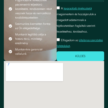
Fogorvosaink felkészültek
pácienseink teljeskörű
A
kapcsolódó tájékoztatót
kezelésére, rendszeresen részt
vesznek hazai és nemzetközi
megismertem és hozzájárulok a
továbbképzéseken
megadott adataimnak a
Számunkra kiemelten fontos
tájékoztatóban foglaltak szerinti
az Ön elégedettsége
kezeléséhez, tárolásához.
Munkánk legfőbb célja a
hosszú távú, minőségi
Elfogadom az
általános szerződési
eredmény
feltételeket
.
Munkáinkra garanciát
vállalunk
KÜLDÉS