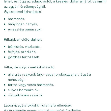
lehet, és függ az adagolástól, a kezelés időtartamától, valamint
az egyéni érzékenységtől.
Gyakori mellékhatások:
hasmenés,
hányinger, hányás,
emésztési panaszok.
Ritkábban előfordulhat:
bőrkiütés, viszketés,
fejfájás, szédülés,
gombás fertőzések.
Ritka, de súlyos mellékhatások:
allergiás reakciók (arc- vagy torokduzzanat, légzési
nehézség),
tartós vagy véres hasmenés,
súlyos bőrreakciók,
májműködési zavarok.
Laborvizsgálatokkal kimutatható eltérések
Az Augmentin egyes esetekben befolyásolhatja: