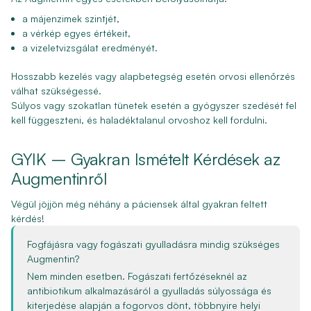
a májenzimek szintjét,
a vérkép egyes értékeit,
a vizeletvizsgálat eredményét.
Hosszabb kezelés vagy alapbetegség esetén orvosi ellenőrzés
válhat szükségessé.
Súlyos vagy szokatlan tünetek esetén a gyógyszer szedését fel
kell függeszteni, és haladéktalanul orvoshoz kell fordulni.
GYIK – Gyakran Ismételt Kérdések az
Augmentinről
Végül jöjjön még néhány a páciensek által gyakran feltett
kérdés!
Fogfájásra vagy fogászati gyulladásra mindig szükséges
Augmentin?
Nem minden esetben. Fogászati fertőzéseknél az
antibiotikum alkalmazásáról a gyulladás súlyossága és
kiterjedése alapján a fogorvos dönt, többnyire helyi