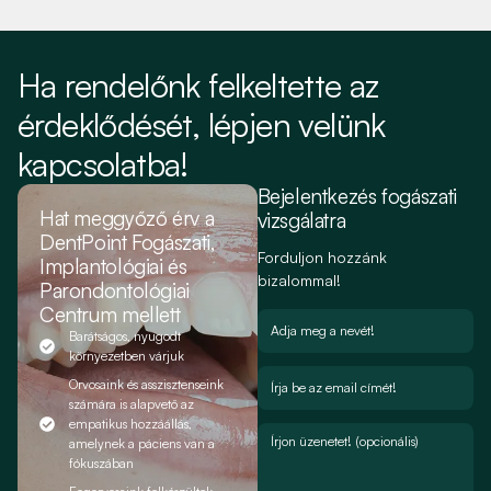
gyo
elé
Ha rendelőnk felkeltette az
érdeklődését, lépjen velünk
kapcsolatba!
Bejelentkezés fogászati
Hat meggyőző érv a
vizsgálatra
DentPoint Fogászati,
Forduljon hozzánk
Implantológiai és
bizalommal!
Parondontológiai
Centrum mellett
Barátságos, nyugodt
környezetben várjuk
Orvosaink és asszisztenseink
számára is alapvető az
empatikus hozzáállás,
amelynek a páciens van a
fókuszában