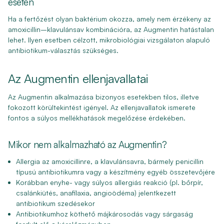
esetén
Ha a fertőzést olyan baktérium okozza, amely nem érzékeny az
amoxicillin–klavulánsav kombinációra, az Augmentin hatástalan
lehet. Ilyen esetben célzott, mikrobiológiai vizsgálaton alapuló
antibiotikum-választás szükséges.
Az Augmentin ellenjavallatai
Az Augmentin alkalmazása bizonyos esetekben tilos, illetve
fokozott körültekintést igényel. Az ellenjavallatok ismerete
fontos a súlyos mellékhatások megelőzése érdekében.
Mikor nem alkalmazható az Augmentin?
Allergia az amoxicillinre, a klavulánsavra, bármely penicillin
típusú antibiotikumra vagy a készítmény egyéb összetevőjére
Korábban enyhe- vagy súlyos allergiás reakció (pl. bőrpír,
csalánkiütés, anafilaxia, angioödéma) jelentkezett
antibiotikum szedésekor
Antibiotikumhoz köthető májkárosodás vagy sárgaság