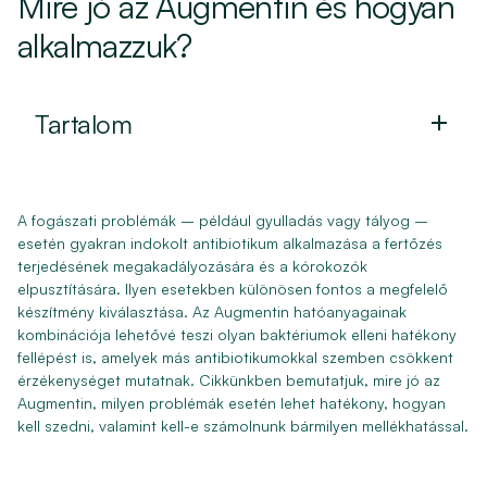
Mire jó az Augmentin és hogyan
alkalmazzuk?
Tartalom
A fogászati problémák – például gyulladás vagy tályog –
esetén gyakran indokolt antibiotikum alkalmazása a fertőzés
terjedésének megakadályozására és a kórokozók
elpusztítására. Ilyen esetekben különösen fontos a megfelelő
készítmény kiválasztása. Az Augmentin hatóanyagainak
kombinációja lehetővé teszi olyan baktériumok elleni hatékony
fellépést is, amelyek más antibiotikumokkal szemben csökkent
érzékenységet mutatnak. Cikkünkben bemutatjuk, mire jó az
Augmentin, milyen problémák esetén lehet hatékony, hogyan
kell szedni, valamint kell-e számolnunk bármilyen mellékhatással.