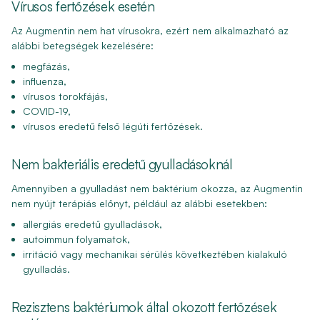
Vírusos fertőzések esetén
Az Augmentin nem hat vírusokra, ezért nem alkalmazható az
alábbi betegségek kezelésére:
megfázás,
influenza,
vírusos torokfájás,
COVID-19,
vírusos eredetű felső légúti fertőzések.
Nem bakteriális eredetű gyulladásoknál
Amennyiben a gyulladást nem baktérium okozza, az Augmentin
nem nyújt terápiás előnyt, például az alábbi esetekben:
allergiás eredetű gyulladások,
autoimmun folyamatok,
irritáció vagy mechanikai sérülés következtében kialakuló
gyulladás.
Rezisztens baktériumok által okozott fertőzések