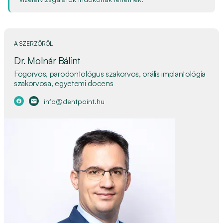
A SZERZŐRŐL
Dr. Molnár Bálint
Fogorvos, parodontológus szakorvos, orális implantológia
szakorvosa, egyetemi docens
info@dentpoint.hu