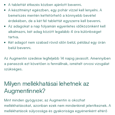
A tablettát étkezés közben ajánlott bevenni.
A készítményt egészben, egy pohár vízzel kell lenyelni. A
bemetszés mentén kettétörhető a könnyebb bevétel
érdekében, de a két fél tablettát egyszerre kell bevenni.
Az adagokat a nap folyamán egyenletes időközönként kell
alkalmazni, két adag között legalább 4 óra különbséget
tartva.
Két adagot nem szabad rövid időn belül, például egy órán
belül bevenni.
Az Augmentin szedése legfeljebb 14 napig javasolt. Amennyiben
a panaszok ezt követően is fennállnak, ismételt orvosi vizsgálat
szükséges.
Milyen mellékhatásai lehetnek az
Augmentinnek?
Mint minden gyógyszer, az Augmentin is okozhat
mellékhatásokat, azonban ezek nem mindenkinél jelentkeznek. A
mellékhatások súlyossága és gyakorisága egyénenként eltérő