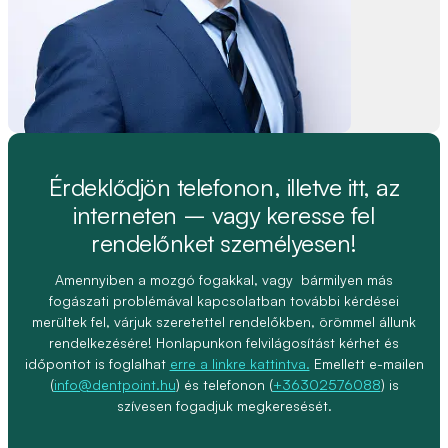
Érdeklődjön telefonon, illetve itt, az
interneten – vagy keresse fel
rendelőnket személyesen!
Amennyiben a mozgó fogakkal, vagy bármilyen más
fogászati problémával kapcsolatban további kérdései
merültek fel, várjuk szeretettel rendelőkben, örömmel állunk
rendelkezésére! Honlapunkon felvilágosítást kérhet és
időpontot is foglalhat
erre a linkre kattintva.
Emellett e-mailen
(
info@dentpoint.hu
) és telefonon (
+36302576088
) is
szívesen fogadjuk megkeresését.