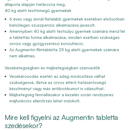
állapota alapján határozza meg.
40 kg alatti testtömegű gyermekek
6 éves vagy annál fiatalabb gyermekek esetében elsősorban
belsőleges szuszpenzió alkalmazása javasolt.
Amennyiben 40 kg alatti testsúlyú gyermek számára merül fel
a tablettás forma alkalmazása, minden esetben szükséges
orvosi vagy gyógyszerészi konzultáció.
Az Augmentin filmtabletta 25 kg alatti gyermekek számára
nem alkalmas.
Vesebetegségben és májbetegségben szenvedők
Vesekárosodás esetén az adag módosítása válhat
szükségessé, illetve az orvos eltérő hatáserősségű
készítményt vagy más antibiotikumot is választhat.
Májbetegség fennállásakor a kezelés során rendszeres
májfunkciós ellenőrzés lehet indokolt.
Mire kell figyelni az Augmentin tabletta
szedésekor?