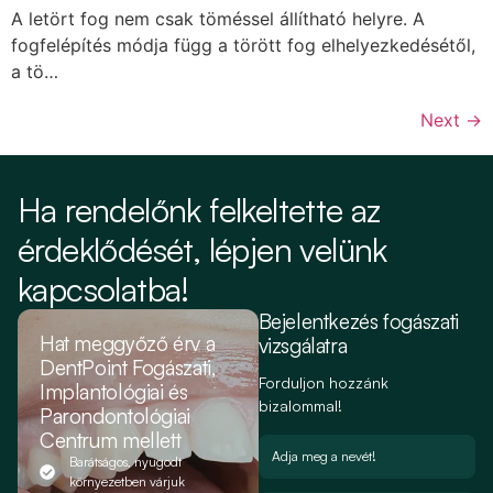
A letört fog nem csak töméssel állítható helyre. A
fogfelépítés módja függ a törött fog elhelyezkedésétől,
a tö…
Next
→
Ha rendelőnk felkeltette az
érdeklődését, lépjen velünk
kapcsolatba!
Bejelentkezés fogászati
Hat meggyőző érv a
vizsgálatra
DentPoint Fogászati,
Forduljon hozzánk
Implantológiai és
bizalommal!
Parondontológiai
Centrum mellett
Barátságos, nyugodt
környezetben várjuk