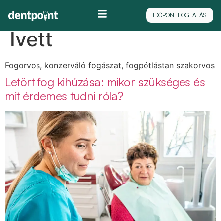
Szerző:
Dr. Suskó
IDŐPONTFOGLALÁS
Ivett
Fogorvos, konzerváló fogászat, fogpótlástan szakorvos
Letört fog kihúzása: mikor szükséges és
mit érdemes tudni róla?