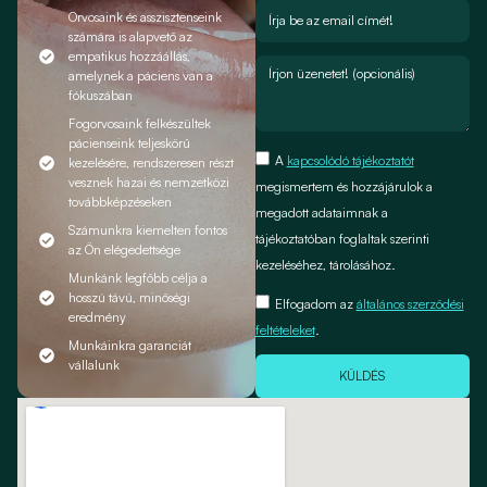
Orvosaink és asszisztenseink
számára is alapvető az
empatikus hozzáállás,
amelynek a páciens van a
fókuszában
Fogorvosaink felkészültek
pácienseink teljeskörű
A
kapcsolódó tájékoztatót
kezelésére, rendszeresen részt
vesznek hazai és nemzetközi
megismertem és hozzájárulok a
továbbképzéseken
megadott adataimnak a
Számunkra kiemelten fontos
tájékoztatóban foglaltak szerinti
az Ön elégedettsége
kezeléséhez, tárolásához.
Munkánk legfőbb célja a
hosszú távú, minőségi
Elfogadom az
általános szerződési
eredmény
feltételeket
.
Munkáinkra garanciát
vállalunk
KÜLDÉS