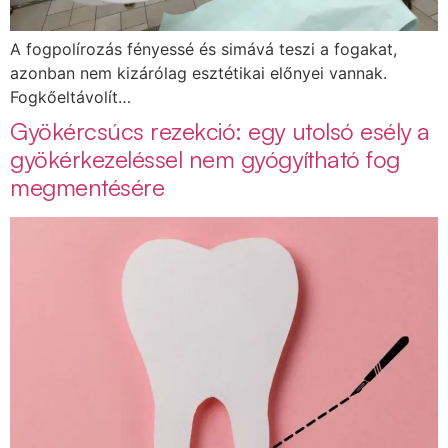
A fogpolírozás fényessé és simává teszi a fogakat,
azonban nem kizárólag esztétikai előnyei vannak.
Fogkőeltávolít…
Gyökércsúcs rezekció: egy utolsó esély a
gyökérkezeléssel nem gyógyítható fog
megmentésére