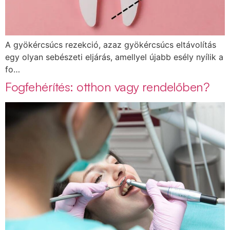
A gyökércsúcs rezekció, azaz gyökércsúcs eltávolítás
egy olyan sebészeti eljárás, amellyel újabb esély nyílik a
fo…
Fogfehérítés: otthon vagy rendelőben?