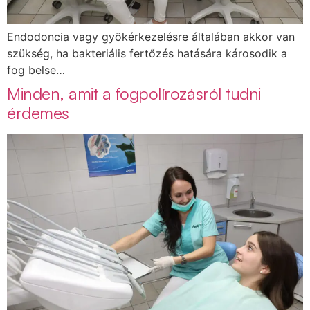
Endodoncia vagy gyökérkezelésre általában akkor van
szükség, ha bakteriális fertőzés hatására károsodik a
fog belse…
Minden, amit a fogpolírozásról tudni
érdemes