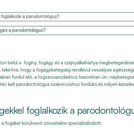
foglalkozik a parodontológus?
égez a parodontológus?
on belül a fogíny, fogágy és a szájnyálkahártya megbetegedései
, tekintve, hogy a fogágybetegség rendkívül veszélyes egészségü
kran fordul elő, a fogszuvasodáshoz hasonlóan ún. népbetegség
én kell parodontológus szakorvoshoz fordulni és milyen kezelé
gekkel foglalkozik a parodontológ
a fogakat körülvevő szövetekre specializálódott: