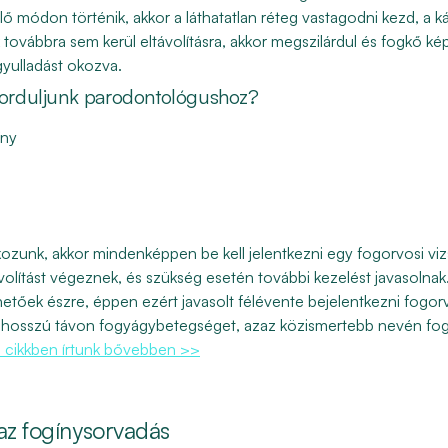
 módon történik, akkor a láthatatlan réteg vastagodni kezd, a k
továbbra sem kerül eltávolításra, akkor megszilárdul és fogkő ké
nygyulladást okozva.
 forduljunk parodontológushoz?
íny
kozunk, akkor mindenképpen be kell jelentkezni egy fogorvosi vizs
ávolítást végeznek, és szükség esetén további kezelést javasolnak
tőek észre, éppen ezért javasolt félévente bejelentkezni fogorv
s hosszú távon fogyágybetegséget, azaz közismertebb nevén fog
a cikkben írtunk bővebben >>
az fogínysorvadás