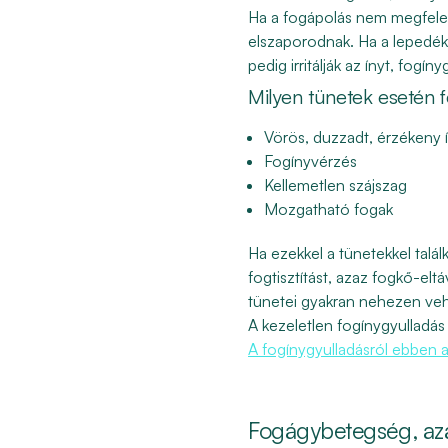
Ha a fogápolás nem megfelelő
elszaporodnak. Ha a lepedék 
pedig irritálják az ínyt, fogí
Milyen tünetek esetén
Vörös, duzzadt, érzékeny 
Fogínyvérzés
Kellemetlen szájszag
Mozgatható fogak
Ha ezekkel a tünetekkel talál
fogtisztítást, azaz fogkő-elt
tünetei gyakran nehezen vehe
A kezeletlen fogínygyulladá
A fogínygyulladásról ebben 
Fogágybetegség, az