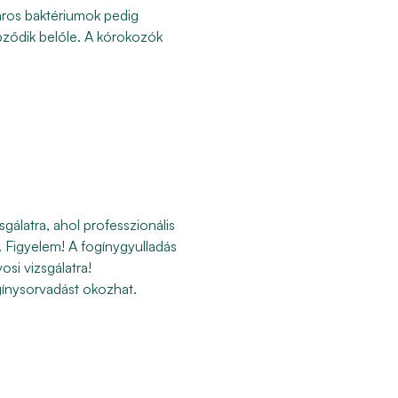
áros baktériumok pedig
pződik belőle. A kórokozók
gálatra, ahol professzionális
. Figyelem! A fogínygyulladás
osi vizsgálatra!
ínysorvadást okozhat.