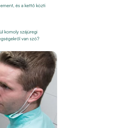
cement, és a kettő közti
ül komoly szájüregi
tegségekről van szó?