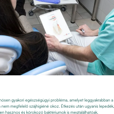
önösen gyakori egészségügyi probléma, amelyet leggyakrabban a
a nem megfelelő szájhigiéné okoz. Étkezés után ugyanis lepedék,
ben hasznos és kórokozó baktériumok is megtalálhatóak.