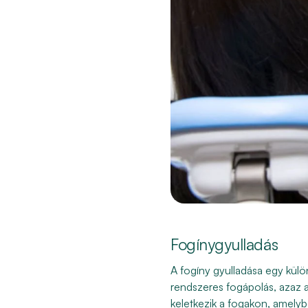
Fogínygyulladás
A fogíny gyulladása egy kül
rendszeres fogápolás, azaz 
keletkezik a fogakon, amely