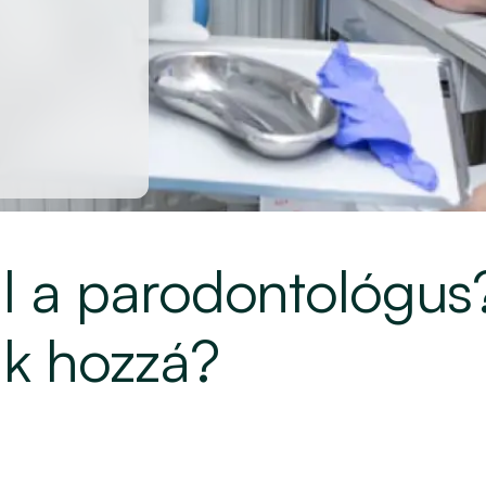
ál a parodontológus
nk hozzá?