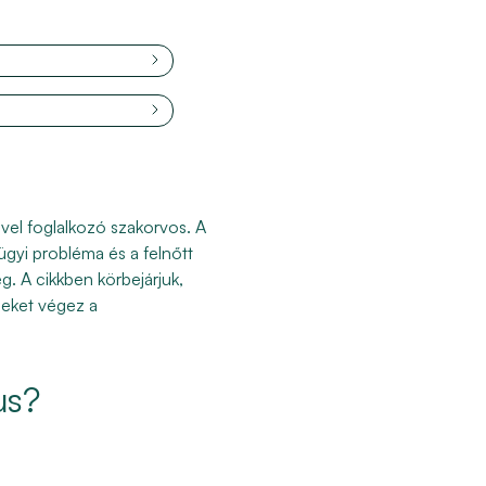
vel foglalkozó szakorvos. A
gyi probléma és a felnőtt
. A cikkben körbejárjuk,
seket végez a
us?