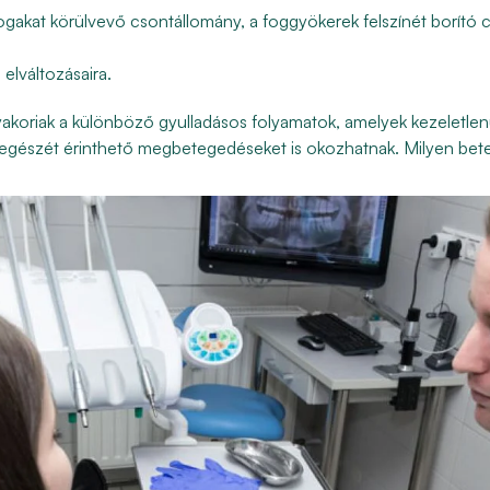
 fogakat körülvevő csontállomány, a foggyökerek felszínét borító 
 elváltozásaira.
yakoriak a különböző gyulladásos folyamatok, amelyek kezeletlen
st egészét érinthető megbetegedéseket is okozhatnak. Milyen be