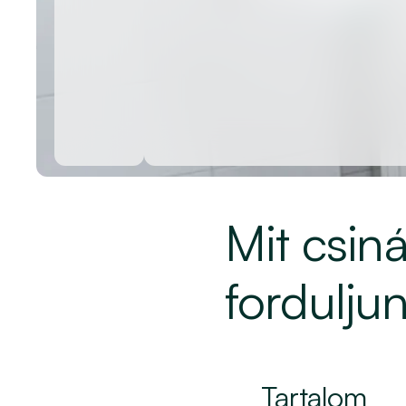
Mit csin
fordulju
Tartalom