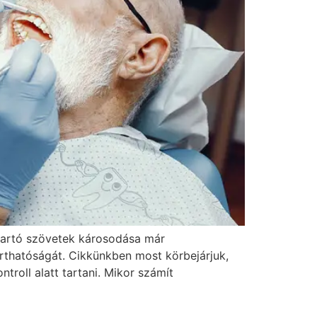
tartó szövetek károsodása már
thatóságát. Cikkünkben most körbejárjuk,
roll alatt tartani. Mikor számít