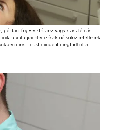
, például fogvesztéshez vagy szisztémás
a mikrobiológiai elemzések nélkülözhetetlenek
kkünkben most most mindent megtudhat a