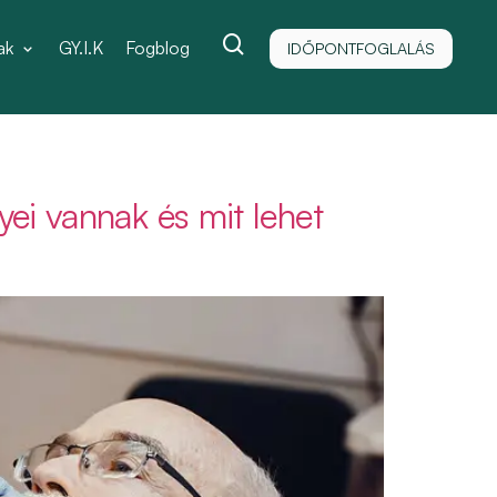
ak
GY.I.K
Fogblog
IDŐPONTFOGLALÁS
yei vannak és mit lehet