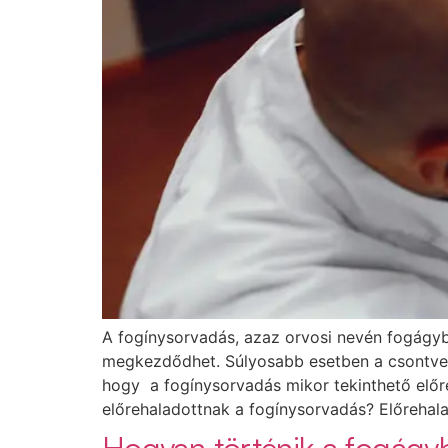
A fogínysorvadás, azaz orvosi nevén fogágy
megkezdődhet. Súlyosabb esetben a csontves
hogy a fogínysorvadás mikor tekinthető előre
előrehaladottnak a fogínysorvadás? Előrehal