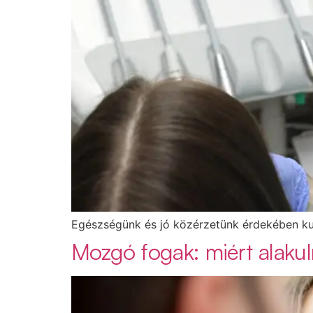
Egészségünk és jó közérzetünk érdekében kul
Mozgó fogak: miért alaku