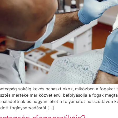
betegség sokáig kevés panaszt okoz, miközben a fogakat 
ztés mértéke már közvetlenül befolyásolja a fogak megtar
haladottnak és hogyan lehet a folyamatot hosszú távon kont
adott fogínysorvadásról […]