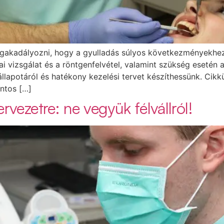
egakadályozni, hogy a gyulladás súlyos következményekhez
ai vizsgálat és a röntgenfelvétel, valamint szükség esetén 
llapotáról és hatékony kezelési tervet készíthessünk. Ci
ontos […]
rvezetre: ne vegyük félvállról!