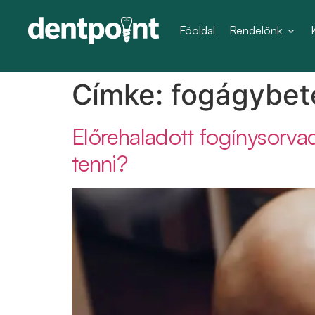
Főoldal
Rendelőnk
Címke:
fogágybet
Előrehaladott fogínysorvad
tenni?