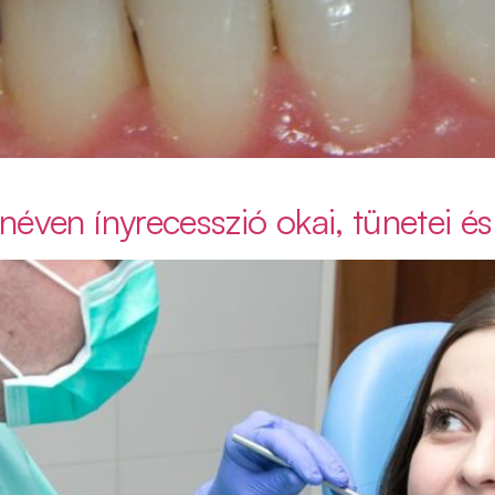
éven ínyrecesszió okai, tünetei és