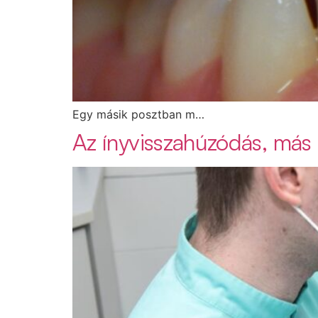
Egy másik posztban m…
Az ínyvisszahúzódás, más n