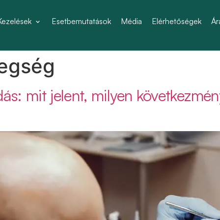
Kezelések
Esetbemutatások
Média
Elérhetőségek
Ár
egség
ás: mit jelent, milyen következmén