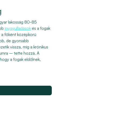
g
gyar lakosság 80-85
ebb
ínygyulladások
és a fogak
bb a főként középkorú
kább, de gyorsabb
etik vissza, míg a krónikus
iumra – tette hozzá. A
 hogy a fogak eldőlnek,