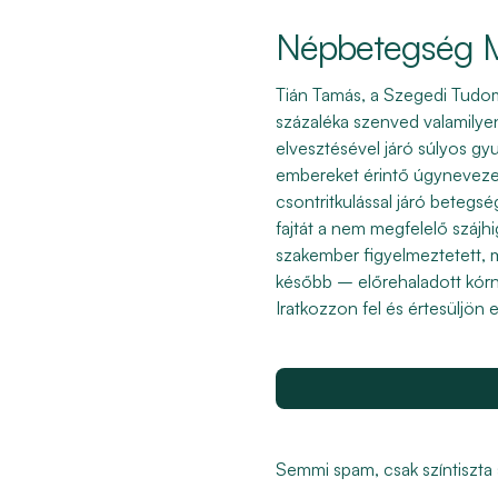
Népbetegség M
Tián Tamás, a Szegedi Tudo
százaléka szenved valamilye
elvesztésével járó súlyos gyu
embereket érintő úgynevezett
csontritkulással járó betegs
fajtát a nem megfelelő szájh
szakember figyelmeztetett, m
később – előrehaladott kórn
Iratkozzon fel és értesüljön 
Semmi spam, csak színtiszta s