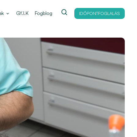
ak
GY.I.K
Fogblog
IDŐPONTFOGLALÁS