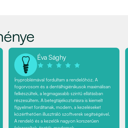
ménye
Éva Sághy
Ínyproblémával fordultam a rendelőhöz. A
fogorvosom és a dentálhigiénikusok maximálisan
felkészültek, a legmagasabb szintű ellátásban
részesültem. A betegtájékoztatásra is kiemelt
figyelmet fordítanak, modern, a kezeléseket
közérthetően illusztráló szoftverek segítségével.
A rendelő és a kezelők nagyon korszerűen
felszereltek, tiszták, modernek.