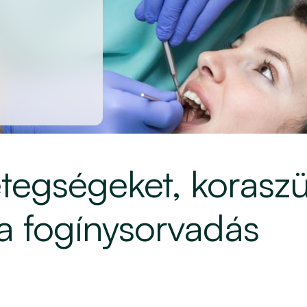
etegségeket, koraszül
a fogínysorvadás