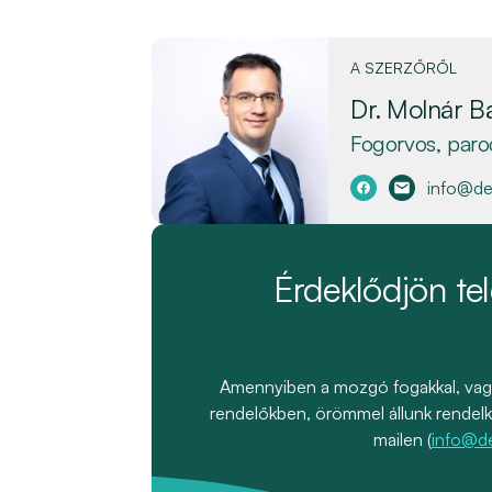
A SZERZŐRŐL
Dr. Molnár Bá
Fogorvos, paro
info@de
Érdeklődjön tel
Amennyiben a mozgó fogakkal, vagy 
rendelőkben, örömmel állunk rendelke
mailen (
info@de