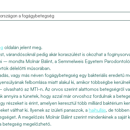
országon a fogágybetegség
eg
oldalán jelent meg.
lást, várandósoknál pedig akár koraszülést is okozhat a fogínysor
i – mondta Molnár Bálint, a Semmelweis Egyetem Parodontológia
örtök délelőtti műsorában.
rvadás, vagy más néven fogágybetegség egy bakteriális eredetű 
yensúlyának felbomlása miatt alakul ki, amikor többségbe kerüln
 olvasható az MTI-n. Az orvos szerint alattomos betegségről van
 annyira a tünetek, hogy azzal már orvoshoz fordulnak a betege
lágy részeket is érint, amelyen keresztül több milliárd baktérium k
ket válthat ki. Ilyenek az ízületi panaszok, a
hajhullás
, de többen 
gséget. A megelőzés Molnár Bálint szerint mindenkinek a saját 
 a betegség megelőzhető.