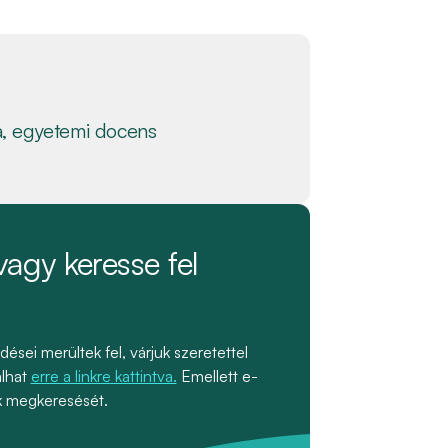
a, egyetemi docens
vagy keresse fel
ei merültek fel, várjuk szeretettel
alhat
erre a linkre kattintva.
Emellett e-
uk megkeresését.