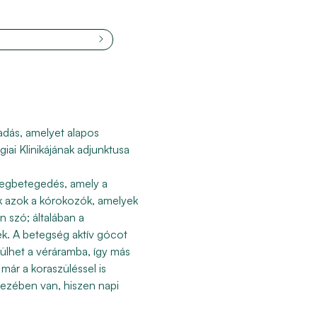
vadás, amelyet alapos
i Klinikájának adjunktusa
megbetegedés, amely a
ek azok a kórokozók, amelyek
 szó; általában a
k. A betegség aktív gócot
erülhet a véráramba, így más
már a koraszüléssel is
kezében van, hiszen napi