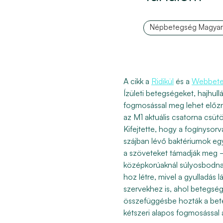
Népbetegség Magyar
A cikk a
Ridikül
és a
Webbet
Ízületi betegségeket, hajhul
fogmosással meg lehet előzn
az M1 aktuális csatorna csüt
Kifejtette, hogy a fogínyso
szájban lévő baktériumok eg
a szöveteket támadják meg –
középkorúaknál súlyosbodnak
hoz létre, mivel a gyulladás 
szervekhez is, ahol betegsége
összefüggésbe hozták a bete
kétszeri alapos fogmosással