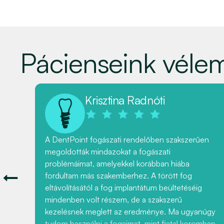
Pácienseink véle
Krisztina Radnóti
tor
A DentPoint fogászati rendelőben szakszerűen
 fog
megoldották mindazokat a fogászati
lóbb
problémáimat, amelyekkel korábban hiába
g
fordultam más szakemberhez. A törött fog
eltávolításától a fog implantátum beültetéséig
mindenben volt részem, de a szakszerű
kezelésnek meglett az eredménye. Ma ugyanúgy
tudom használni a fogaimat, mint fiatal koromban.