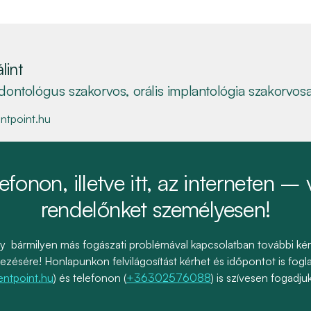
lint
dontológus szakorvos, orális implantológia szakorvos
ntpoint.hu
efonon, illetve itt, az interneten – 
rendelőnket személyesen!
bármilyen más fogászati problémával kapcsolatban további kérdés
zésére! Honlapunkon felvilágosítást kérhet és időpontot is fogl
ntpoint.hu
) és telefonon (
+36302576088
) is szívesen fogadj