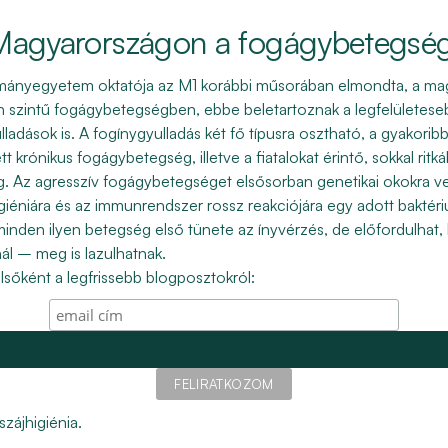
agyarországon a fogágybetegsé
mányegyetem oktatója az M1 korábbi műsorában elmondta, a ma
n szintű fogágybetegségben, ebbe beletartoznak a legfelületes
lladások is. A fogínygyulladás két fő típusra osztható, a gyakori
 krónikus fogágybetegség, illetve a fiatalokat érintő, sokkal rit
ég. Az agresszív fogágybetegséget elsősorban genetikai okokra vez
igiéniára és az immunrendszer rossz reakciójára egy adott baktér
inden ilyen betegség első tünete az ínyvérzés, de előfordulhat,
ál – meg is lazulhatnak.
elsőként a legfrissebb blogposztokról:
zájhigiénia.