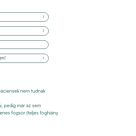
en!
A páciensek nem tudnak
i, pedig már az sem
enes fogsor (teljes foghiány