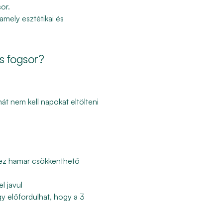
sor.
mely esztétikai és
es fogsor?
hát nem kell napokat eltölteni
al ez hamar csökkenthető
l javul
gy előfordulhat, hogy a 3