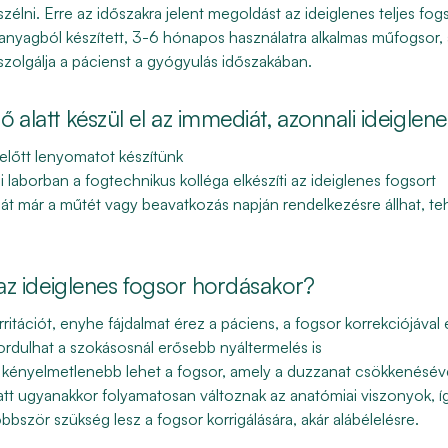
élni. Erre az időszakra jelent megoldást az ideiglenes teljes fog
nyagból készített, 3-6 hónapos használatra alkalmas műfogsor, a
iszolgálja a pácienst a gyógyulás időszakában.
 alatt készül el az immediát, azonnali ideiglen
előtt lenyomatot készítünk
i laborban a fogtechnikus kolléga elkészíti az ideiglenes fogsort
hát már a műtét vagy beavatkozás napján rendelkezésre állhat,
te
 az ideiglenes fogsor hordásakor?
rritációt, enyhe fájdalmat érez a páciens, a fogsor korrekciójáv
ordulhat a szokásosnál erősebb nyáltermelés is
t kényelmetlenebb lehet a fogsor, amely a duzzanat csökkenéséve
att ugyanakkor folyamatosan változnak az anatómiai viszonyok, í
bbször szükség lesz a fogsor korrigálására, akár alábélelésre.