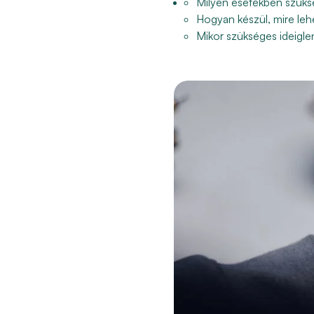
Milyen esetekben szüksé
Hogyan készül, mire lehet
Mikor szükséges ideigle