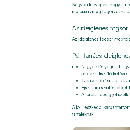
Nagyon lényeges, hogy amenny
mutassuk meg fogorvosnak, ug
Az ideiglenes fogso
Az ideiglenes fogsor megfel
Pár tanács ideiglene
Nagyon lényeges, hogy a
protézis tisztító kefével.
Ilyenkor öblítsük át a szá
Éjszakára szintén el kell
A tárolás pedig jól szel
A jól illeszkedő, karbantarto
tartaléknak.