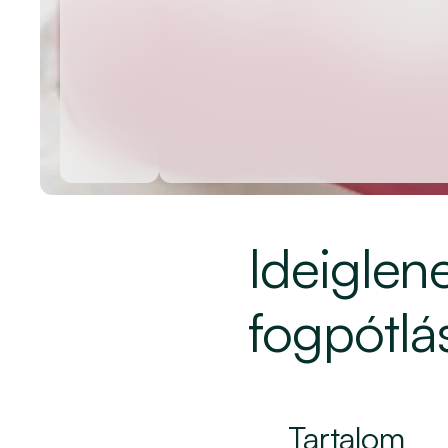
Ideiglen
fogpótlá
Tartalom