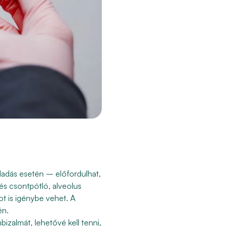
ladás esetén – előfordulhat,
és csontpótló, alveolus
ot is igénybe vehet. A
én.
izalmát, lehetővé kell tenni,