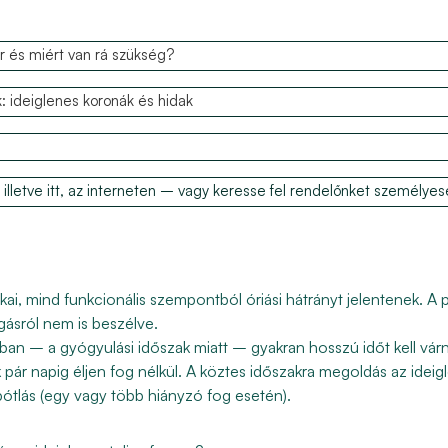
or és miért van rá szükség?
: ideiglenes koronák és hidak
 illetve itt, az interneten – vagy keresse fel rendelőnket személyes
kai, mind funkcionális szempontból óriási hátrányt jelentenek. 
gásról nem is beszélve.
an – a gyógyulási időszak miatt – gyakran hosszú időt kell várn
pár napig éljen fog nélkül.
A köztes időszakra megoldás az ideigl
pótlás (egy vagy több hiányzó fog esetén).