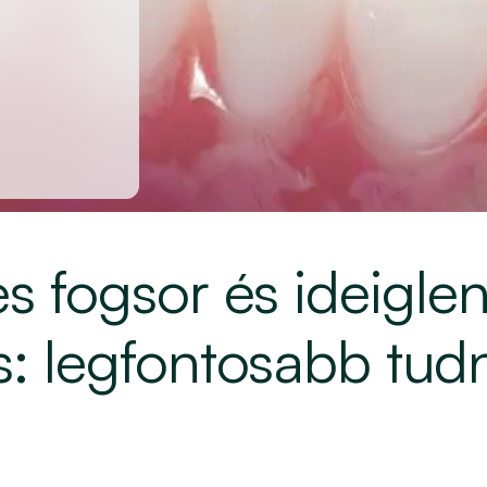
es fogsor és ideigle
s: legfontosabb tud