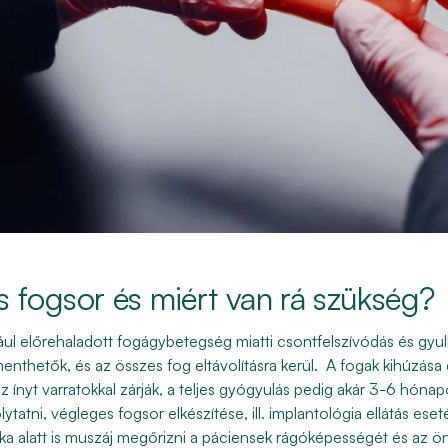
es fogsor és miért van rá szükség?
l előrehaladott fogágybetegség miatti csontfelszívódás és gyul
thetők, és az összes fog eltávolításra kerül. A fogak kihúzása 
z ínyt varratokkal zárják, a teljes gyógyulás pedig akár 3-6 hónap
ytatni, végleges fogsor elkészítése, ill. implantológia ellátás eset
 alatt is muszáj megőrizni a páciensek rágóképességét és az önb