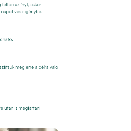
eltöri az ínyt, akkor
3 napot vesz igénybe.
rdható.
ztítsuk meg erre a célra való
te után is megtartani