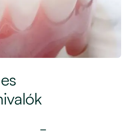
nes
nivalók