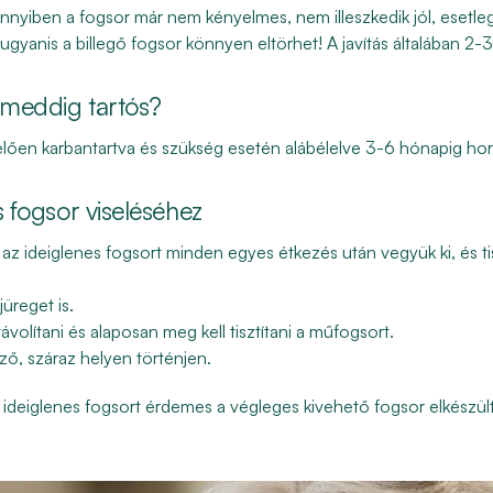
iben a fogsor már nem kényelmes, nem illeszkedik jól, esetleg f
yanis a billegő fogsor könnyen eltörhet! A javítás általában 2-
r meddig tartós?
elően karbantartva és szükség esetén alábélelve 3-6 hónapig ho
s fogsor viseléséhez
z ideiglenes fogsort minden egyes étkezés után vegyük ki, és tis
jüreget is.
 távolítani és alaposan meg kell tisztítani a műfogsort.
lőző, száraz helyen történjen.
tt ideiglenes fogsort érdemes a végleges kivehető fogsor elkészül