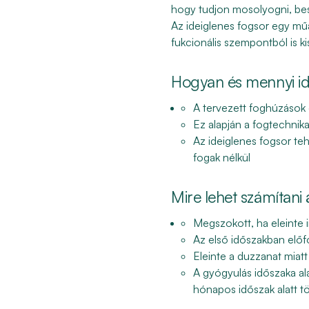
hogy tudjon mosolyogni, besz
Az ideiglenes fogsor egy műa
fukcionális szempontból is k
Hogyan és mennyi idő
A tervezett foghúzások 
Ez alapján a fogtechnika
Az ideiglenes fogsor te
fogak nélkül
Mire lehet számítani
Megszokott, ha eleinte i
Az első időszakban előf
Eleinte a duzzanat miat
A gyógyulás időszaka al
hónapos időszak alatt tö