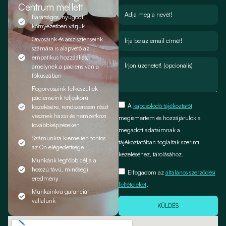
Centrum mellett
Barátságos, nyugodt
környezetben várjuk
Orvosaink és asszisztenseink
számára is alapvető az
empatikus hozzáállás,
amelynek a páciens van a
fókuszában
Fogorvosaink felkészültek
pácienseink teljeskörű
A
kapcsolódó tájékoztatót
kezelésére, rendszeresen részt
vesznek hazai és nemzetközi
megismertem és hozzájárulok a
továbbképzéseken
megadott adataimnak a
Számunkra kiemelten fontos
tájékoztatóban foglaltak szerinti
az Ön elégedettsége
kezeléséhez, tárolásához.
Munkánk legfőbb célja a
hosszú távú, minőségi
Elfogadom az
általános szerződési
eredmény
feltételeket
.
Munkáinkra garanciát
vállalunk
KÜLDÉS