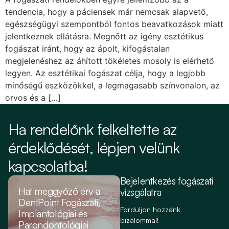
tendencia, hogy a páciensek már nemcsak alapvető,
egészségügyi szempontból fontos beavatkozások miatt
jelentkeznek ellátásra. Megnőtt az igény esztétikus
fogászat iránt, hogy az ápolt, kifogástalan
megjelenéshez az áhított tökéletes mosoly is elérhető
legyen. Az esztétikai fogászat célja, hogy a legjobb
minőségű eszközökkel, a legmagasabb színvonalon, az
orvos és a […]
Ha rendelőnk felkeltette az
érdeklődését, lépjen velünk
kapcsolatba!
Bejelentkezés fogászati
Hat meggyőző érv a
vizsgálatra
DentPoint Fogászati,
Forduljon hozzánk
Implantológiai és
bizalommal!
Parondontológiai