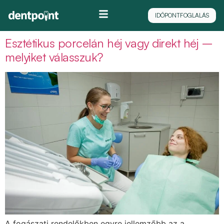
Címke:
direkt héj
IDŐPONTFOGLALÁS
Esztétikus porcelán héj vagy direkt héj –
melyiket válasszuk?
A fogászati rendelőkben egyre jellemzőbb az a