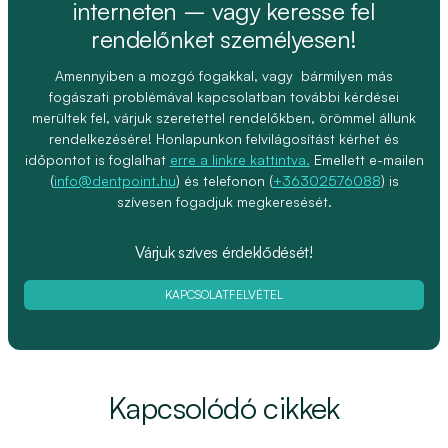
interneten – vagy keresse fel
rendelőnket személyesen!
Amennyiben a mozgó fogakkal, vagy bármilyen más
fogászati problémával kapcsolatban további kérdései
merültek fel, várjuk szeretettel rendelőkben, örömmel állunk
rendelkezésére! Honlapunkon felvilágosítást kérhet és
időpontot is foglalhat
erre a linkre kattintva.
Emellett e-mailen
(
info@dentpoint.hu
) és telefonon (
+36302576088
) is
szívesen fogadjuk megkeresését.
Várjuk szíves érdeklődését!
KAPCSOLATFELVÉTEL
Kapcsolódó cikkek