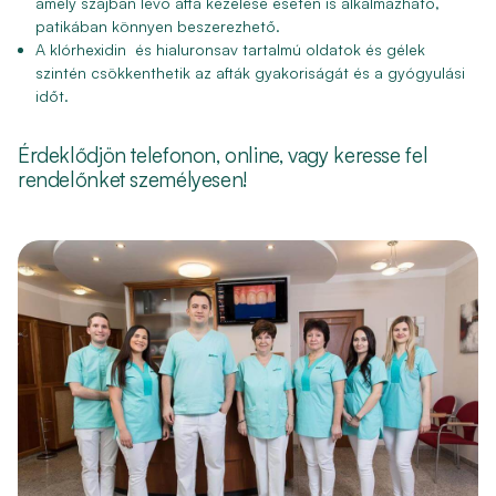
amely szájban lévő afta kezelése esetén is alkalmazható,
patikában könnyen beszerezhető.
A klórhexidin és hialuronsav tartalmú oldatok és gélek
szintén csökkenthetik az afták gyakoriságát és a gyógyulási
időt.
Érdeklődjön telefonon, online, vagy keresse fel
rendelőnket személyesen!