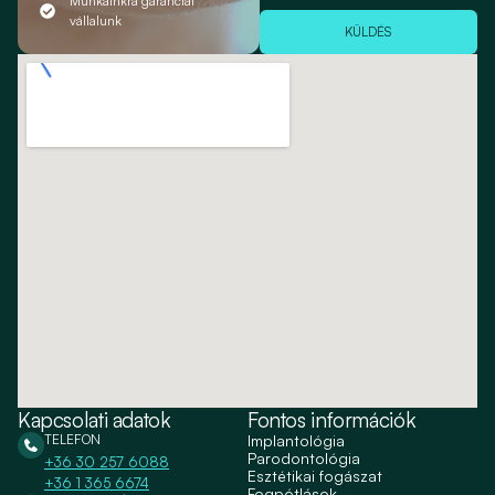
Munkáinkra garanciát
vállalunk
KÜLDÉS
Kapcsolati adatok
Fontos információk
TELEFON
Implantológia
Parodontológia
+36 30 257 6088
Esztétikai fogászat
+36 1 365 6674
Fogpótlások