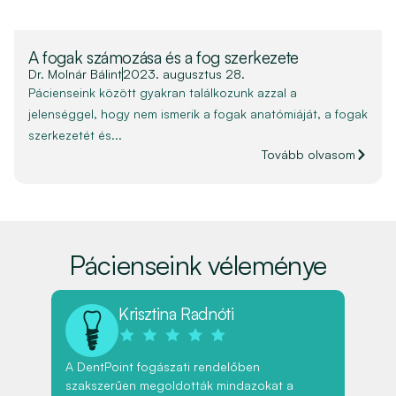
A fogak számozása és a fog szerkezete
Dr. Molnár Bálint
2023. augusztus 28.
Pácienseink között gyakran találkozunk azzal a
jelenséggel, hogy nem ismerik a fogak anatómiáját, a fogak
szerkezetét és...
Tovább olvasom
Pácienseink véleménye
Krisztina Radnóti
A DentPoint fogászati rendelőben
Íny
szakszerűen megoldották mindazokat a
fog