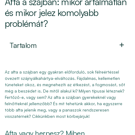
Afta a szájban: mikor ártalmatlan
és mikor jelez komolyabb
problémát?
Tartalom
Az afta a szájban egy gyakran előforduló, sok félreértéssel
övezett szájnyálkahártya-elváltozás. Fájdalmas, kellemetlen
tüneteket okoz, és megnehezíti az étkezést, a fogmosást, sőt
még a beszédet is. De mitől alakul ki? Milyen típusai léteznek?
Fertőző-e, vagy sem? Az afta a szájban gyerekeknél vagy
felnőtteknél jellemzőbb? És mit tehetünk akkor, ha egyszerre
több afta jelenik meg, vagy a panaszok rendszeresen
visszatérnek? Cikkünkben most körbejárjuk!
Afta vagy herpesz? Miben