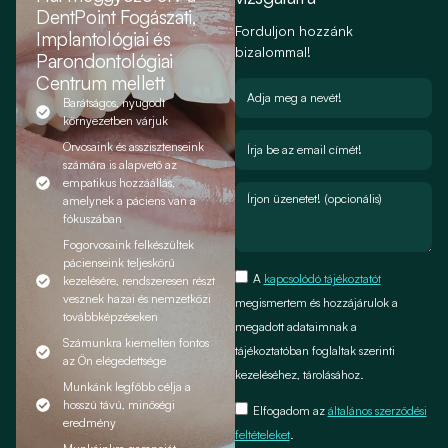
DentPoint Fogászati,
Forduljon hozzánk
Implantológiai és
bizalommal!
Parondontológiai
Centrum mellett
Barátságos, nyugodt
környezetben várjuk
Orvosaink és asszisztenseink
számára is alapvető az
empatikus hozzáállás,
amelynek a páciens van a
fókuszában
Fogorvosaink felkészültek
pácienseink teljeskörű
A
kapcsolódó tájékoztatót
kezelésére, rendszeresen részt
vesznek hazai és nemzetközi
megismertem és hozzájárulok a
továbbképzéseken
megadott adataimnak a
Számunkra kiemelten fontos
tájékoztatóban foglaltak szerinti
az Ön elégedettsége
kezeléséhez, tárolásához.
Munkánk legfőbb célja a
hosszú távú, minőségi
Elfogadom az
általános szerződési
eredmény
feltételeket
.