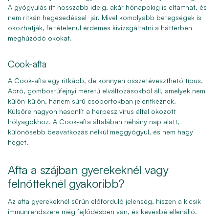
A gyógyulás itt hosszabb ideig, akár hónapokig is eltarthat, és
nem ritkán hegesedéssel jár. Mivel komolyabb betegségek is
okozhatják, feltételenül érdemes kivizsgáltatni a háttérben
meghúzódó okokat.
Cook-afta
A Cook-afta egy ritkább, de könnyen összetéveszthető típus.
Apró, gombostűfejnyi méretű elváltozásokból áll, amelyek nem
külön-külön, hanem sűrű csoportokban jelentkeznek.
Külsőre nagyon hasonlít a herpesz vírus által okozott
hólyagokhoz. A Cook-afta általában néhány nap alatt,
különösebb beavatkozás nélkül meggyógyul, és nem hagy
heget.
Afta a szájban gyerekeknél vagy
felnőtteknél gyakoribb?
Az afta gyerekeknél sűrűn előforduló jelenség, hiszen a kicsik
immunrendszere még fejlődésben van, és kevésbé ellenálló.