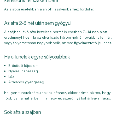
keressünk fel szakembert!
Az alábbi esetekben ajánlott szakemberhez fordulni:
Az afta 2-3 hét után sem gyógyul
A szájban lévő afta kezelése normális esetben 7–14 nap alatt
eredményt hoz. Ha az elváltozás három hétnél tovább is fennáll,
vagy folyamatosan nagyobbodik, az már figyelmeztető jel lehet.
Ha a tünetek egyre súlyosabbak
Erősödő fájdalom
Nyelési nehézség
Láz
Általános gyengeség
Ha ilyen tünetek társulnak az aftához, akkor szinte biztos, hogy
több van a háttérben, mint egy egyszerű nyálkahártya-irritáció.
Sok afta a szájban