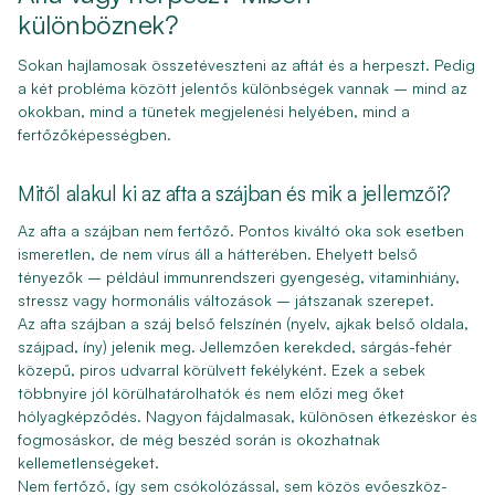
különböznek?
Sokan hajlamosak összetéveszteni az aftát és a herpeszt. Pedig
a két probléma között jelentős különbségek vannak – mind az
okokban, mind a tünetek megjelenési helyében, mind a
fertőzőképességben.
Mitől alakul ki az afta a szájban és mik a jellemzői?
Az afta a szájban nem fertőző. Pontos kiváltó oka sok esetben
ismeretlen, de nem vírus áll a hátterében. Ehelyett belső
tényezők – például immunrendszeri gyengeség, vitaminhiány,
stressz vagy hormonális változások – játszanak szerepet.
Az afta szájban a száj belső felszínén (nyelv, ajkak belső oldala,
szájpad, íny) jelenik meg. Jellemzően kerekded, sárgás-fehér
közepű, piros udvarral körülvett fekélyként. Ezek a sebek
többnyire jól körülhatárolhatók és nem előzi meg őket
hólyagképződés. Nagyon fájdalmasak, különösen étkezéskor és
fogmosáskor, de még beszéd során is okozhatnak
kellemetlenségeket.
Nem fertőző, így sem csókolózással, sem közös evőeszköz-