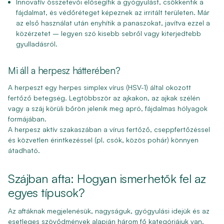
Innovatív összetevői
elősegítik a gyógyulást, csökkentik a
fájdalmat, és védőréteget képeznek
az irritált területen.
Már
az első használat után enyhítik a panaszokat
, javítva ezzel a
közérzetet – legyen szó kisebb sebről vagy kiterjedtebb
gyulladásról.
Mi áll a herpesz hátterében?
A herpeszt egy herpes simplex vírus (HSV-1) által okozott
fertőző betegség. Legtöbbször az ajkakon, az ajkak szélén
vagy a száj körüli bőrön jelenik meg apró, fájdalmas hólyagok
formájában.
A herpesz aktív szakaszában a vírus fertőző, cseppfertőzéssel
és közvetlen érintkezéssel (pl. csók, közös pohár) könnyen
átadható.
Szájban afta: Hogyan ismerhetők fel az
egyes típusok?
Az aftáknak megjelenésük, nagyságuk, gyógyulási idejük és az
esetleges szövődmények alapján három fő kategóriájuk van.