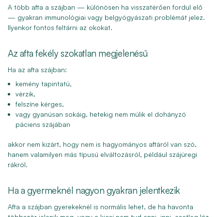
A több afta a szájban — különösen ha visszatérően fordul elő
— gyakran immunológiai vagy belgyógyászati problémát jelez.
Ilyenkor fontos feltárni az okokat.
Az afta fekély szokatlan megjelenésű
Ha az afta szájban:
kemény tapintatú,
vérzik,
felszíne kérges,
vagy gyanúsan sokáig, hetekig nem múlik el dohányzó
páciens szájában
akkor nem kizárt, hogy nem is hagyományos aftáról van szó,
hanem valamilyen más típusú elváltozásról, például szájüregi
rákról.
Ha a gyermeknél nagyon gyakran jelentkezik
Afta a szájban gyerekeknél is normális lehet, de ha havonta
többször jelenik meg, vagy a kicsi nem tud enni, inni, esetleg láz