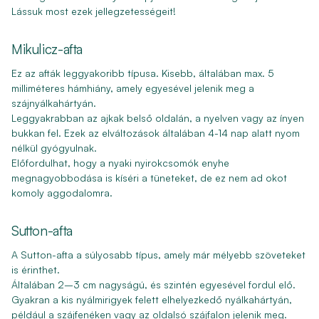
Lássuk most ezek jellegzetességeit!
Mikulicz-afta
Ez az afták leggyakoribb típusa. Kisebb, általában max. 5
milliméteres hámhiány, amely egyesével jelenik meg a
szájnyálkahártyán.
Leggyakrabban az ajkak belső oldalán, a nyelven vagy az ínyen
bukkan fel. Ezek az elváltozások általában 4-14 nap alatt nyom
nélkül gyógyulnak.
Előfordulhat, hogy a nyaki nyirokcsomók enyhe
megnagyobbodása is kíséri a tüneteket, de ez nem ad okot
komoly aggodalomra.
Sutton-afta
A Sutton-afta a súlyosabb típus, amely már mélyebb szöveteket
is érinthet.
Általában 2–3 cm nagyságú, és szintén egyesével fordul elő.
Gyakran a kis nyálmirigyek felett elhelyezkedő nyálkahártyán,
például a szájfenéken vagy az oldalsó szájfalon jelenik meg.