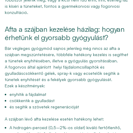
is kíséri a tüneteket, fontos a gyermekorvosi vagy fogorvosi
konzultáció.
Afta a szájban kezelése házilag: hogyan
érhetünk el gyorsabb gyógyulást?
Bár végleges gyógymód sajnos jelenleg még nincs az afta a
szájban megszüntetésére, többféle hatékony kezelés is segíthet
a tünetek enyhítésében, illetve a gyógyulás gyorsításában.
A fogorvos által ajánlott helyi fájdalomcsillapítók és
gyulladáscsökkentő gélek, spray-k vagy ecsetelők segítik a
tünetek enyhítését és a fekélyek gyorsabb gyógyulását.
Ezek a készítmények:
enyhítik a fájdalmat
csökkentik a gyulladást
és segítik a szövetek regenerációját
A szájban lévő afta kezelése esetén hatékony lehet:
A hidrogén-peroxid (0,5–2%-os oldat) kiváló fertőtlenítő,