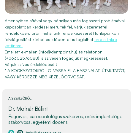
Amennyiben aftával vagy bármilyen más fogászati problémával
kapcsolatban kérdései merültek fel, várjuk szeretettel
rendelőkben, örömmel állunk rendelkezésére! Honlapunkon
felvilágosítást kérhet és időpontot is foglalhat
erre a linkre
kattintva.
Emellett e-mailen (info@dentpoint.hu) és telefonon
(+36302576088) is szívesen fogadjuk megkeresését.
Várjuk szíves érdeklődését!
* A KOCKÁZATOKRÓL OLVASSA EL A HASZNÁLATI ÚTMUTATÓT,
VAGY KÉRDEZZE MEG KEZELŐORVOSÁT!
A SZERZŐRŐL
Dr. Molnár Bálint
Fogorvos, parodontológus szakorvos, orális implantológia
szakorvosa, egyetemi docens
info@dentpoint.hu