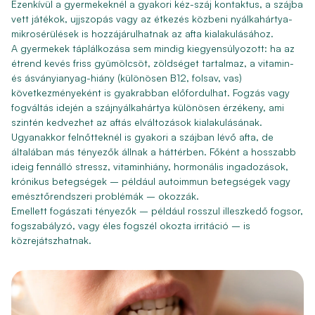
Ezenkívül a gyermekeknél a gyakori kéz-száj kontaktus, a szájba
vett játékok, ujjszopás vagy az étkezés közbeni nyálkahártya-
mikrosérülések is hozzájárulhatnak az afta kialakulásához.
A gyermekek táplálkozása sem mindig kiegyensúlyozott: ha az
étrend kevés friss gyümölcsöt, zöldséget tartalmaz, a vitamin-
és ásványianyag-hiány (különösen B12, folsav, vas)
következményeként is gyakrabban előfordulhat. Fogzás vagy
fogváltás idején a szájnyálkahártya különösen érzékeny, ami
szintén kedvezhet az aftás elváltozások kialakulásának.
Ugyanakkor felnőtteknél is gyakori a szájban lévő afta, de
általában más tényezők állnak a háttérben. Főként a hosszabb
ideig fennálló stressz, vitaminhiány, hormonális ingadozások,
krónikus betegségek – például autoimmun betegségek vagy
emésztőrendszeri problémák – okozzák.
Emellett fogászati tényezők – például rosszul illeszkedő fogsor,
fogszabályzó, vagy éles fogszél okozta irritáció – is
közrejátszhatnak.