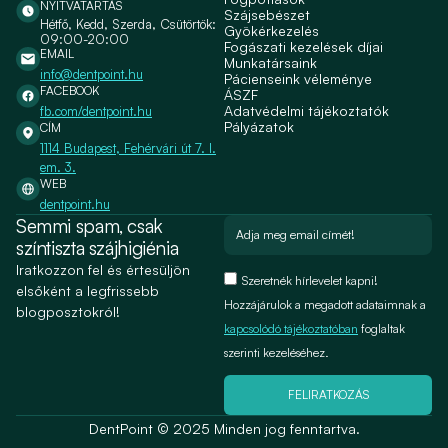
NYITVATARTÁS
Szájsebészet
Hétfő, Kedd, Szerda, Csütörtök:
Gyökérkezelés
09:00-20:00
Fogászati kezelések díjai
EMAIL
Munkatársaink
info@dentpoint.hu
Pácienseink véleménye
FACEBOOK
ÁSZF
Adatvédelmi tájékoztatók
fb.com/dentpoint.hu
Pályázatok
CÍM
1114 Budapest, Fehérvári út 7. I.
em. 3.
WEB
dentpoint.hu
Semmi spam, csak
színtiszta szájhigiénia
Iratkozzon fel és értesüljön
Szeretnék hírlevelet kapni!
elsőként a legfrissebb
Hozzájárulok a megadott adataimnak a
blogposztokról!
kapcsolódó tájékoztatóban
foglaltak
szerinti kezeléséhez.
FELIRATKOZÁS
DentPoint © 2025 Minden jog fenntartva.