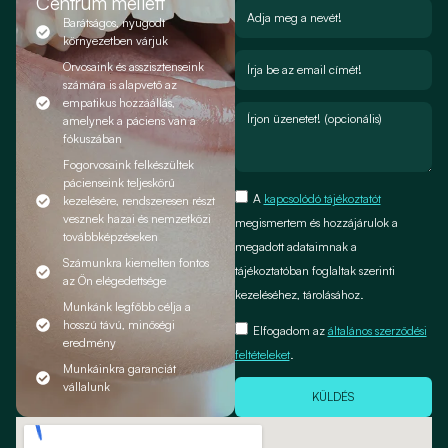
Centrum mellett
Barátságos, nyugodt
környezetben várjuk
Orvosaink és asszisztenseink
számára is alapvető az
empatikus hozzáállás,
amelynek a páciens van a
fókuszában
Fogorvosaink felkészültek
pácienseink teljeskörű
A
kapcsolódó tájékoztatót
kezelésére, rendszeresen részt
vesznek hazai és nemzetközi
megismertem és hozzájárulok a
továbbképzéseken
megadott adataimnak a
Számunkra kiemelten fontos
tájékoztatóban foglaltak szerinti
az Ön elégedettsége
kezeléséhez, tárolásához.
Munkánk legfőbb célja a
hosszú távú, minőségi
Elfogadom az
általános szerződési
eredmény
feltételeket
.
Munkáinkra garanciát
vállalunk
KÜLDÉS