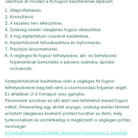
Tekintsük át röviden a fix fogsor készítésének lépéseit:
Állapotfelmérés.
Konzultáció.
A kezelési terv elkészítése.
Szükség esetén ideiglenes fogsor elkészítése
A fog implantátum csavarok beültetése.
Implantátumok felszabadítása és ínyformázás.
Precíziós lenyomatvétel.
A végleges fix fogsor felhelyezése, aki- és behelyezés
folyamatának bemutatás a páciens számára, ápolási
instrukciók.
Azimplantátumok beültetése után a végleges fix fogsor
felhelyezésével meg kell várni a csontosodási folyamat végét.
Ez általában 2-6 hónapot vesz igénybe.
Páciensünk azonban ez idő alatt sem feltételnül marad fogsor
nélkül. Átmenetileg egy akrilát anyagú, szükség esetén fémmel
erősített ideiglenes kivehető pótlást hordhat az illető, mely
funkcionálisan és esztétikailag is megközelíti a végleges pótlás
minőségét
A fogimplantátum beültetés lépéseiről részletesen is olvashat