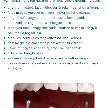
Az instabil, nehezen használható fogprotézis negatív hatásai:
a folyton mozgó, laza műfogsor érzékennyé teheti a fogínyt,
fájdalmat, súlyosabb esetben ínygyulladást okozhat,
megnehezíti vagy lehetetlenné teszi a keményebb,
nehezebben rágható ételek fogyasztását,
bizonyos ételek vagy rosszabb esetben szinte mindegyik
bejutnak a fogsor alá,
a hő- és ízérzékelés megváltozhat, csökkenhet,
nem megfelelő emésztés jelentkezhet tünetként,
valamint fogyás, esetleg gyomor-bél panaszok
tökéletlen hangképzés
és nem elhanyagolhatók a pszichés következmények
(önbizalomhiány, kirekesztettség érzése, kisebbrendűségi
érzés) sem.