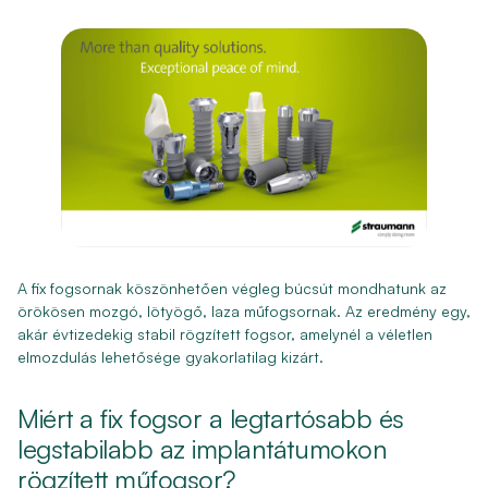
A fix fogsornak köszönhetően végleg búcsút mondhatunk az
örökösen mozgó, lötyögő, laza műfogsornak. Az eredmény egy,
akár évtizedekig stabil rögzített fogsor, amelynél a véletlen
elmozdulás lehetősége gyakorlatilag kizárt.
Miért a fix fogsor a legtartósabb és
legstabilabb az implantátumokon
rögzített műfogsor?