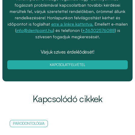
fogászati problémával kapcsolatban további kérdései
merültek fel, várjuk szeretettel rendelőkben, örömmel állunk
rendelkezésére! Honlapunkon felvilágosítást kérhet és
időpontot is foglalhat
erre a linkre kattintva.
Emellett e-mailen
(
info@dentpoint.hu
) és telefonon (
+36302576088
) is
szívesen fogadjuk megkeresését.
Várjuk szíves érdeklődését!
KAPCSOLATFELVÉTEL
Kapcsolódó cikkek
PARODONTOLÓGIA