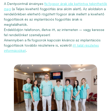
A Dentpointnál érvényes
fix fogsor árak ide kattintva tekinthetők
meg
(a Teljes kivehető fogpótlás árai alcím alatt). Az aloldalon a
rendelőnkben elérhető rögzített fogsor árak mellett a kivehető
fogpótlások és az implantációs fogpótlás árak is
megtalálhatók.
Érdeklődjön telefonon, illetve itt, az interneten – vagy keresse
fel rendelőnket személyesen!
Amennyiben a fix fogsorok kapcsán kíváncsi az implantációs
fogpótlások további részleteire is, ezekről
itt talál részletes
információkat
.