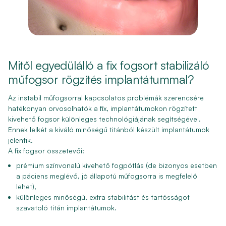
Mitől egyedülálló a fix fogsort stabilizáló
műfogsor rögzítés implantátummal?
Az instabil műfogsorral kapcsolatos problémák szerencsére
hatékonyan orvosolhatók a fix, implantátumokon rögzített
kivehető fogsor különleges technológiájának segítségével.
Ennek lelkét a kiváló minőségű titánból készült implantátumok
jelentik.
A fix fogsor összetevői:
prémium színvonalú kivehető fogpótlás (de bizonyos esetben
a páciens meglévő, jó állapotú műfogsorra is megfelelő
lehet),
különleges minőségű, extra stabilitást és tartósságot
szavatoló titán implantátumok.