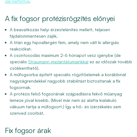
ide kattintva
.
A fix fogsor protézisrögzítés előnyei
A beavatkozás helyi érzéstelenítés mellett, teljesen
fájdalommentesen zajlik.
A titán egy hipoallergén fém, amely nem vált ki allergiás
reakciókat.
A csontosodás maximum 2-6 hónapot vesz igénybe (de
speciális
Straumann implantátumainkkal
ez az időszak tovább
csökkenthető).
A műfogsorba épített speciális rögzítőelemek a korábbinál
nagyságrendekkel nagyobb stabilitást biztosítanak a fix
fogsornak.
A protézis felső fogsorának szájpadlásra fekvő műanyag
lemeze jóval kisebb. (Mivel már nem az alatta kialakuló
vákuum tartja a műfogsort.) Így a hő- és ízérzékelés sem
szenved csorbát.
Fix fogsor árak