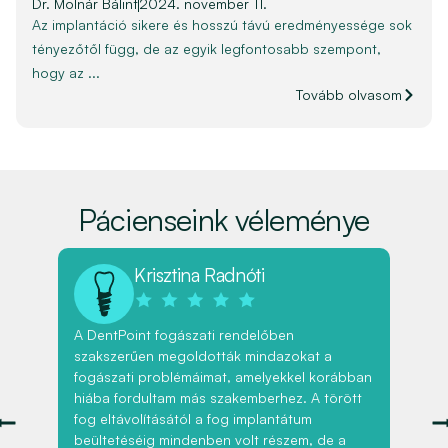
Dr. Molnár Bálint
2024. november 11.
Az implantáció sikere és hosszú távú eredményessége sok
tényezőtől függ, de az egyik legfontosabb szempont,
hogy az ...
Tovább olvasom
Pácienseink véleménye
Krisztina Radnóti
A DentPoint fogászati rendelőben
Íny
szakszerűen megoldották mindazokat a
fog
nt
fogászati problémáimat, amelyekkel korábban
max
hiába fordultam más szakemberhez. A törött
szi
fog eltávolításától a fog implantátum
bet
ani
beültetéséig mindenben volt részem, de a
for