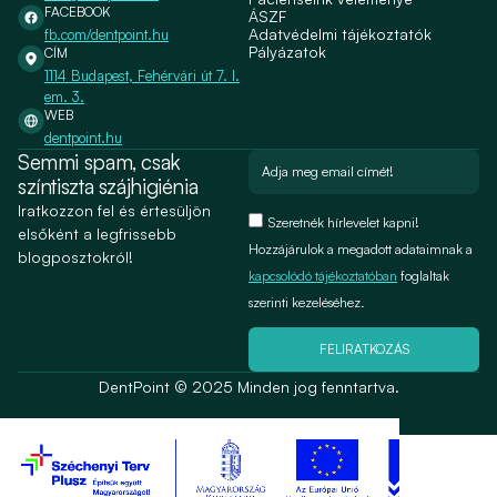
FACEBOOK
ÁSZF
Adatvédelmi tájékoztatók
fb.com/dentpoint.hu
Pályázatok
CÍM
1114 Budapest, Fehérvári út 7. I.
em. 3.
WEB
dentpoint.hu
Semmi spam, csak
színtiszta szájhigiénia
Iratkozzon fel és értesüljön
Szeretnék hírlevelet kapni!
elsőként a legfrissebb
Hozzájárulok a megadott adataimnak a
blogposztokról!
kapcsolódó tájékoztatóban
foglaltak
szerinti kezeléséhez.
FELIRATKOZÁS
DentPoint © 2025 Minden jog fenntartva.