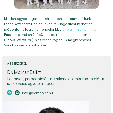
Minden egyéb fogászati kérdésben is örömmel állunk
rendelkezésére! Honlapunkon felvilágosítást kérhet és
időpontot is foglalhat rendelőnkbe
erre a linkre kattintva.
Emellett e-mailen (info@dentpoint.hu) és telefonon
(+36302576088) is szívesen fogadjuk megkeresését.
Várjuk szíves érdeklődését!
A SZERZŐRŐL
Dr. Molnár Bálint
Fogorvos, parodontológus szakorvos, orális implantológia
szakorvosa, egyetemi docens
info@dentpoint.hu