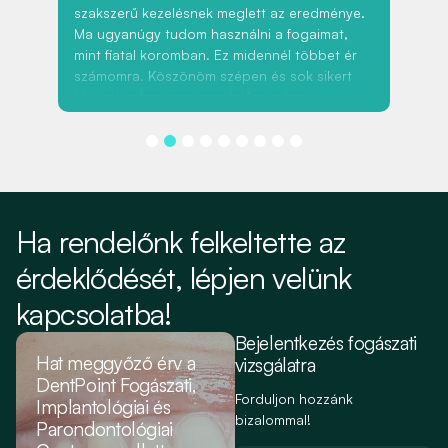
szakszerű kezelésnek meglett az eredménye.
köz
Ma ugyanúgy tudom használni a fogaimat,
seg
mint fiatal koromban. Ez midennél többet ér
kor
számomra. Köszönöm szépen és sok sikert
kívánok a fogászati rendelő minden
munkatársának úgy az életben mint munkájuk
során.
Ha rendelőnk felkeltette az
érdeklődését, lépjen velünk
kapcsolatba!
Bejelentkezés fogászati
Hat meggyőző érv a
vizsgálatra
DentPoint Fogászati,
Forduljon hozzánk
Implantológiai és
bizalommal!
Parondontológiai