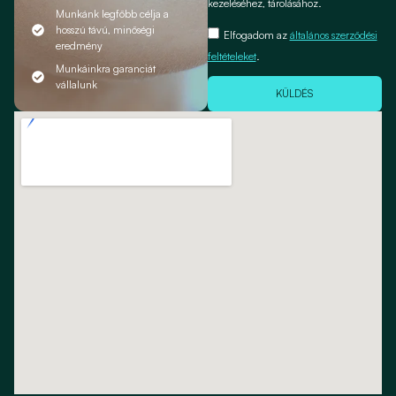
kezeléséhez, tárolásához.
Munkánk legfőbb célja a
hosszú távú, minőségi
Elfogadom az
általános szerződési
eredmény
feltételeket
.
Munkáinkra garanciát
vállalunk
KÜLDÉS