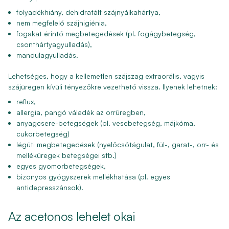
folyadékhiány, dehidratált szájnyálkahártya,
nem megfelelő szájhigiénia,
fogakat érintő megbetegedések (pl. fogágybetegség,
csonthártyagyulladás),
mandulagyulladás.
Lehetséges, hogy a kellemetlen szájszag
extraorális,
vagyis
szájüregen kívüli tényezőkre vezethető vissza. Ilyenek lehetnek:
reflux,
allergia, pangó váladék az orrüregben,
anyagcsere-betegségek (pl. vesebetegség, májkóma,
cukorbetegség)
légúti megbetegedések (nyelőcsőtágulat, fül-, garat-, orr- és
melléküregek betegségei stb.)
egyes gyomorbetegségek,
bizonyos gyógyszerek mellékhatása (pl. egyes
antidepresszánsok).
Az acetonos lehelet okai