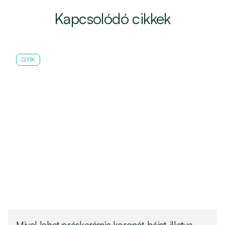
Kapcsolódó cikkek
GYIK