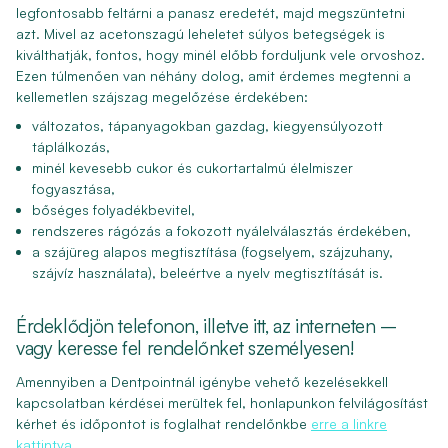
legfontosabb feltárni a panasz eredetét, majd megszüntetni
azt. Mivel az acetonszagú leheletet súlyos betegségek is
kiválthatják, fontos, hogy minél előbb forduljunk vele orvoshoz.
Ezen túlmenően van néhány dolog, amit érdemes megtenni a
kellemetlen szájszag megelőzése érdekében:
változatos, tápanyagokban gazdag, kiegyensúlyozott
táplálkozás,
minél kevesebb cukor és cukortartalmú élelmiszer
fogyasztása,
bőséges folyadékbevitel,
rendszeres rágózás a fokozott nyálelválasztás érdekében,
a szájüreg alapos megtisztítása (fogselyem, szájzuhany,
szájvíz használata), beleértve a nyelv megtisztítását is.
Érdeklődjön telefonon, illetve itt, az interneten –
vagy keresse fel rendelőnket személyesen!
Amennyiben a Dentpointnál igénybe vehető kezelésekkell
kapcsolatban kérdései merültek fel, honlapunkon felvilágosítást
kérhet és időpontot is foglalhat rendelőnkbe
erre a linkre
kattintva.