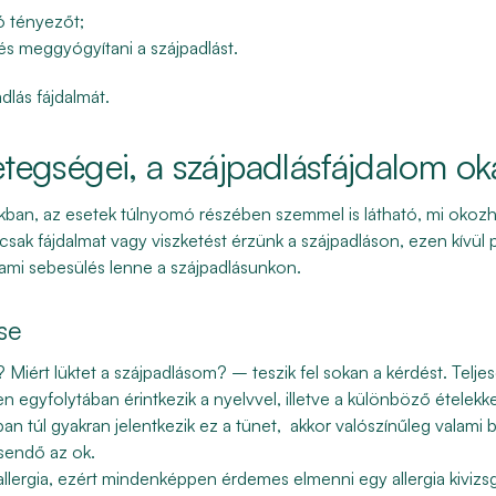
zó tényezőt;
és meggyógyítani a szájpadlást.
dlás fájdalmát.
tegségei, a szájpadlásfájdalom ok
kban, az esetek túlnyomó részében szemmel is látható, mi okozh
 csak
fájdalmat vagy viszketést
érzünk a szájpadláson, ezen kívü
lami sebesülés lenne a szájpadlásunkon.
se
 Miért lüktet a szájpadlásom? – teszik fel sokan a kérdést.
Telje
zen egyfolytában érintkezik a nyelvvel, illetve a különböző ételek
ban túl gyakran jelentkezik ez a tünet, akkor valószínűleg valami b
sendő az ok.
allergia
, ezért mindenképpen érdemes elmenni egy allergia kivizsgá