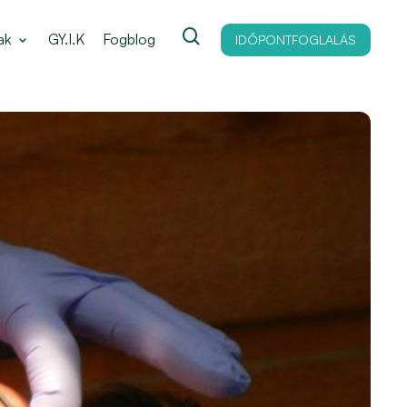
ak
GY.I.K
Fogblog
IDŐPONTFOGLALÁS