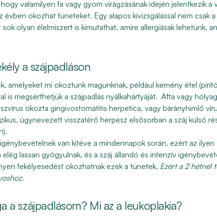
hogy valamilyen fa vagy gyom virágzásának idején jelentkezik a 
ész évben okozhat tüneteket. Egy alapos kivizsgálással nem csak a
t sok olyan
élelmiszer
t is kimutathat, amire allergiásak lehetünk, 
ekély a szájpadláson
k, amelyeket mi okoztunk magunknak, például kemény étel (
pirít
al is
megsérthetjük a szájpadlás nyálkahártyáját
.
Afta
vagy
hólya
szvírus
okozta gingivostomatitis herpetica, vagy bárányhimlő vír
ikus, úgynevezett visszatérő herpesz elsősorban a száj külső ré
n).
 igénybevételnek van kitéve a mindennapok során, ezért az ilye
elég lassan gyógyulnak, és a száj állandó és intenzív igénybevét
nyen fekélyesedést okozhatnak ezek a tünetek.
Ezért a 2 hétnél
voshoz.
ga a szájpadlásom? Mi az a leukoplakia?