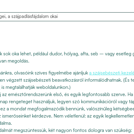
ei, a szájpadlásfájdalom okai
k sok oka lehet, például dudor, hólyag, afta, seb – vagy esetleg
van megoldás.
mánkra, olvasóink szíves figyelmébe ajánljuk
a szájsebészeti kezel
en végzett szájsebészeti beavatkozásról informálódhatnak. (És 
t
is megtalálhatják weboldalunkon.)
áj az emésztőrendszerünk első, és egyik legfontosabb szerve. Ha
 nap rengeteget használjuk, legyen szó kommunikációról vagy táp
 ez a mondat megfogalmazódik bennünk, valószínűleg kétségbee
z ismerőseinket kérdezve. Nem véletlenül: az egyik legkellemetl
dalma.
jdalmát megszüntessük, két nagyon fontos dologra van szükség: