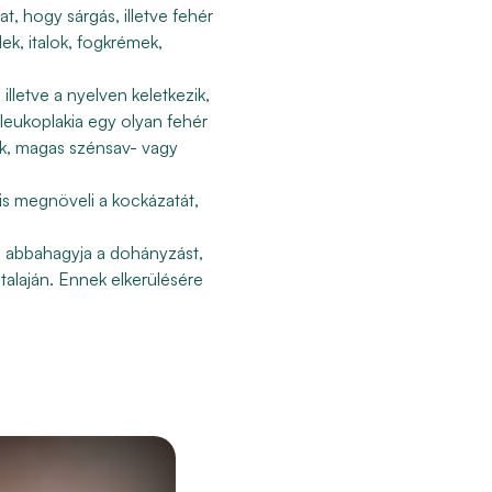
, hogy sárgás, illetve fehér
lek, italok, fogkrémek
,
illetve a nyelven keletkezik,
 leukoplakia egy olyan fehér
ek, magas szénsav- vagy
is
megnöveli a kockázatát
,
ens abbahagyja a dohányzást,
 talaján. Ennek elkerülésére