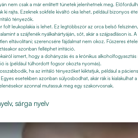
yán nem csak a már említett tünetek jelenhetnek meg. Előfordulhat
ak ki rajta. Ezeknek sokféle kiváltó oka lehet, például bizonyos
éte
ritáló tényezők.
r folt
leukoplakia is lehet
. Ez legtöbbször az orca belső felszínén, 
alamint a szájfenék nyálkahártyáján, sőt, akár a szájpadláson is. A
len eltávolítani
; szerencsére
fájdalmat nem okoz
. Fűszeres étel
ztásakor azonban felléphet irritáció.
okairól ismert, hogy a
dohányzás
és a krónikus
alkoholfogyasztás
áció is (például túlhordott fogsor okozta nyomás).
osszabbodik, ha az irritáló tényezőket kiiktatjuk, például a páci
. Egyes esetekben azonban súlyosbodhat, akár rák is kialakulhat a
elenésekor azonnal mutassuk meg egy szakorvosnak.
yelv, sárga nyelv