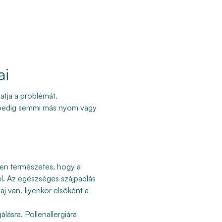
ai
atja a problémát.
l pedig semmi más nyom vagy
sen természetes, hogy a
kel. Az egészséges szájpadlás
aj van. Ilyenkor elsőként a
lásra. Pollenallergiára