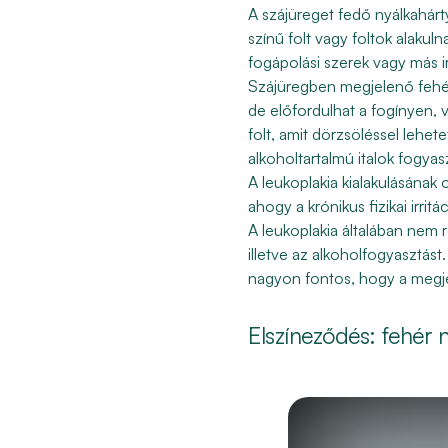
A szájüreget fedő nyálkahárt
színű folt vagy foltok alakuln
fogápolási szerek vagy más ir
Szájüregben megjelenő
fehé
de előfordulhat a fogínyen, v
folt, amit
dörzsöléssel lehetet
alkoholtartalmú italok fogyas
A leukoplakia kialakulásának 
ahogy a krónikus fizikai irrit
A leukoplakia általában nem r
illetve az alkoholfogyasztást
nagyon fontos, hogy a megj
Elszíneződés: fehér n