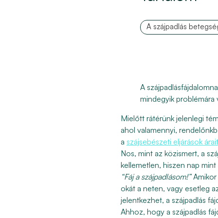
A szájpadlás betegség
A szájpadlásfájdalomna
mindegyik problémára 
Mielőtt rátérünk jelenlegi té
ahol valamennyi, rendelőnkb
a
szájsebészeti eljárások árai
Nos, mint az közismert, a sz
kellemetlen, hiszen nap mint
“Fáj a szájpadlásom!”
Amikor
okát a neten, vagy esetleg a
jelentkezhet, a szájpadlás fáj
Ahhoz, hogy a szájpadlás fá