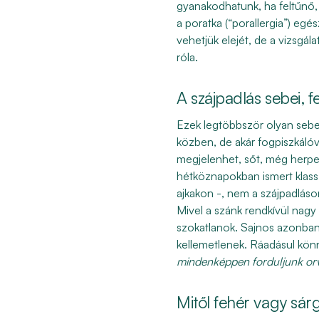
gyanakodhatunk, ha feltűnő, 
a
poratka
(“porallergia”) eg
vehetjük elejét, de a vizsgála
róla.
A szájpadlás sebei, f
Ezek legtöbbször olyan sebe
közben, de akár
fogpiszkáló
v
megjelenhet, sőt, még
herpe
hétköznapokban ismert klassz
ajkakon -, nem a szájpadláso
Mivel a szánk rendkívül nagy
szokatlanok. Sajnos azonban 
kellemetlenek. Ráadásul kön
mindenképpen forduljunk or
Mitől fehér vagy sár