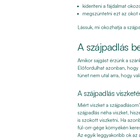
kideríteni a fájdalmat oko
megszüntetni ezt az okot 
Lássuk, mi okozhatja a szájpa
A szájpadlás be
Amikor sajgást érzünk a szán
Előfordulhat azonban, hogy
tünet nem utal arra, hogy va
A szájpadlás viszketé
Miért viszket a szájpadlásom?
szájpadlás néha viszket
, his
is szokott viszketni. Ha azon
fül-orr-gége környékén kere
Az egyik leggyakoribb ok az