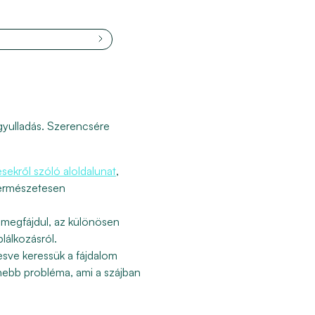
 gyulladás. Szerencsére
ésekről szóló aloldalunat
,
természetesen
 megfájdul, az különösen
lálkozásról.
sve keressük a fájdalom
enebb probléma, ami a szájban