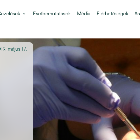
Kezelések
Esetbemutatások
Média
Elérhetőségek
Ár
19. május 17.