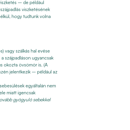
viszketés – de például
 szájpadlás viszketésének
anélkül, hogy tudtunk volna
ós
) vagy
szálkás hal
evése
g
a szájpadláson ugyancsak
us okozta övsömör is. (A
szén jelentkezik – például az
n sebesülések egyáltalán nem
ele miatt igencsak
 tovább gyógyuló sebekkel